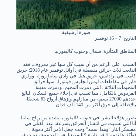
صورة ارشيفية
التاريخ: 7 – 16 نوفمبر
المناطق المتأثرة: شمال وجنوب كاليفورنيا
السبب: على الرغم من أن سبب كل منها غير معروف، فقد
اندلعت ثلاث حرائق منفصلة في أوائل نوفمبر عام 2018: حريق
كامب في برادايس، حريق هيل في وادي سانتا روزا، وولزي
فاير في مقاطعات لوس انجلوس فينتورا. أسوأ حرائق
المخيمات الثلاثة ، التي دمرت المخيم، ودمرت مدينة
الفردوس بالكامل، مما تسبب في إخلاء جميع السكان البالغ
عددهم 27000 نسمة من منازلهم وإزهاق أرواح 63 شخصًا،
بالإضافة إلى حرق أكثر من 140 ألف فدان.
تضرر هؤلاء البشر في جنوب كاليفورنيا بشدة من رياح سانتا
آنا التي تسببت في انتشار الحرائق بسرعة. عدد القتلى في
معسكر النار “وهذا اسمه” وحده جعل الامر أكثر دموية
(وأكثرها تدميرا) في تاريخ كاليفورنيا. في المجموع ، تم حرق