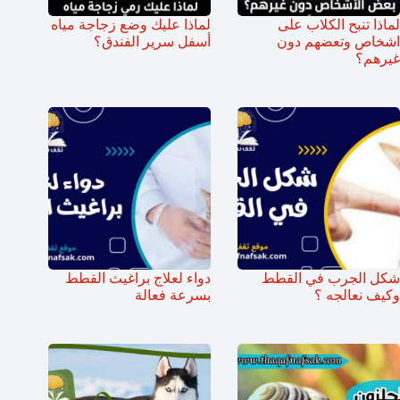
لماذا تنبح الكلاب على
لماذا عليك وضع زجاجة مياه
اشخاص وتعضهم دون
أسفل سرير الفندق؟
غيرهم؟
شكل الجرب في القطط
دواء لعلاج براغيث القطط
وكيف نعالجه ؟
بسرعة فعالة