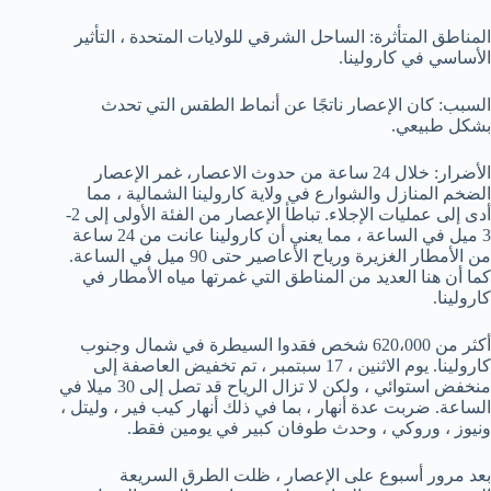
المناطق المتأثرة: الساحل الشرقي للولايات المتحدة ، التأثير
الأساسي في كارولينا.
السبب: كان الإعصار ناتجًا عن أنماط الطقس التي تحدث
بشكل طبيعي.
الأضرار: خلال 24 ساعة من حدوث الاعصار، غمر الإعصار
الضخم المنازل والشوارع في ولاية كارولينا الشمالية ، مما
أدى إلى عمليات الإجلاء. تباطأ الإعصار من الفئة الأولى إلى 2-
3 ميل في الساعة ، مما يعني أن كارولينا عانت من 24 ساعة
من الأمطار الغزيرة ورياح الأعاصير حتى 90 ميل في الساعة.
كما أن هنا العديد من المناطق التي غمرتها مياه الأمطار في
كارولينا.
أكثر من 620،000 شخص فقدوا السيطرة في شمال وجنوب
كارولينا. يوم الاثنين ، 17 سبتمبر ، تم تخفيض العاصفة إلى
منخفض استوائي ، ولكن لا تزال الرياح قد تصل إلى 30 ميلا في
الساعة. ضربت عدة أنهار ، بما في ذلك أنهار كيب فير ، وليتل ،
ونيوز ، وروكي ، وحدث طوفان كبير في يومين فقط.
بعد مرور أسبوع على الإعصار ، ظلت الطرق السريعة