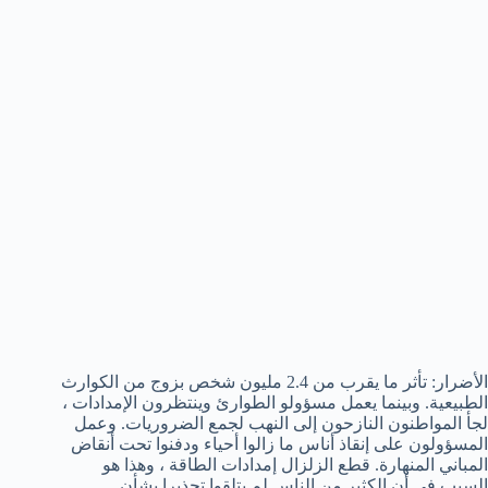
الأضرار: تأثر ما يقرب من 2.4 مليون شخص بزوج من الكوارث
الطبيعية. وبينما يعمل مسؤولو الطوارئ وينتظرون الإمدادات ،
لجأ المواطنون النازحون إلى النهب لجمع الضروريات. وعمل
المسؤولون على إنقاذ أناس ما زالوا أحياء ودفنوا تحت أنقاض
المباني المنهارة. قطع الزلزال إمدادات الطاقة ، وهذا هو
السبب في أن الكثير من الناس لم يتلقوا تحذيرا بشأن