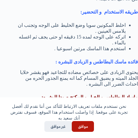
طريقه الاستخدام و التحضير:
اخلط المكونين سويا وضع الخليط على الوجه وتجنب ان
يلامس العينين .
اتركه على الوجه لمده 15 دقيقه او حتى يجف ثم اغسله
بالماء .
استخدم هذا الماسك مرتين اسبوعيا .
فائده ماسك البطاطس و الزبادى للبشره :
يحتوى الزبادى على خصائص مضاده للتجاعيد فهو يقشر خلايا
الجلد الميته و يضيق المسام كما انه يمنع الجذور الحره من
احداث الضرر الى البشره .
ماسك البطاطس و الخيار و البيكنج صودا للبشره:
نحن نستخدم ملفات تعريف الارتباط للتأكد من أننا نقدم لك أفضل
المكونات المستخدمه :
تجربة على موقعنا. إذا واصلت استخدام هذا الموقع، فسوف نفترض
أنك سعيد به
ربع كوب خيار مبشور .
موافق
غير موافق
ثمن كوب بطاطس .
بياض بيضه .