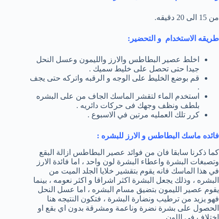
من 15 الى 20 دقيقه.
طريقه الاستخدام و التحضير:
اخلط عصير البطاطس والارز والليمون وعسل النحل
جيدا حتى تحصل على خليط سميك .
قم بوضع الخليط على الوجه و الرقبه واتركه حتى يجف
.
استخدم الماء لتقشر الماسك الجاف من على البشره
بلطف ونظف وجهك فى حركات دائريه .
كرر تلك العمليه مرتين في الاسبوع .
فائده ماسك البطاطس و الارز للبشره :
كما ذكرنا سابقا فان من فوائد عصير البطاطس ازالة البقع
وتصبغات البشرة واعطاء البشرة لون واحد ، اما فائدة الارز
في هذا الماسك فانه يقوم بتقشير خلايا الجلد الميت من
البشره ، وذلك يجعل البشرة اكثر اشراقا و اكثر نعومه ، بينما
يقوم عصير الليمون بتضيق مسام البشره ، اما عسل النحل
فهو يزيد من ترطيب ونضارة البشرة ، فتكون النتيجه هنا
الحصول على بشرة نضرة وناعمة ومشرقة بدون اي بقع او
اختلاف في اللون .