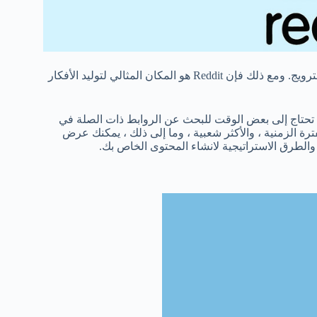
يتمثل الأمر في هذه الأداة في أنه من الأفضل عدم استخدامها مباشرةً للترويج. ومع ذلك فإن Reddit هو المكان المثالي لتوليد الأفكار
شابه. قد تحتاج إلى بعض الوقت للبحث عن الروابط ذات الصلة في
 بعد تصفية subreddits حسب الفئات: الفترة الزمنية ، والأكثر شعبية ، وما إلى ذلك ، يمكنك عرض
لطرق الاستراتيجية لانشاء المحتوى الخاص بك.