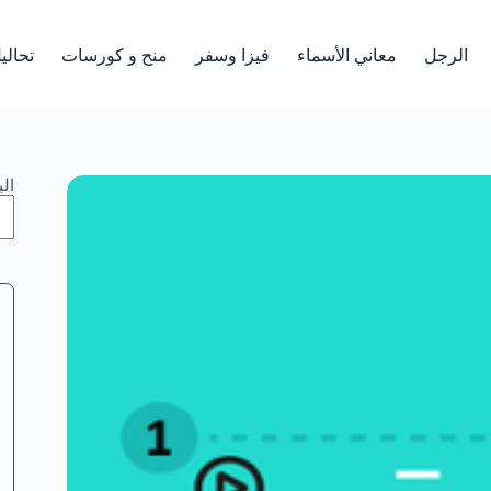
الرجل
معاني الأسماء
فيزا وسفر
منح و كورسات
تحالي
ال