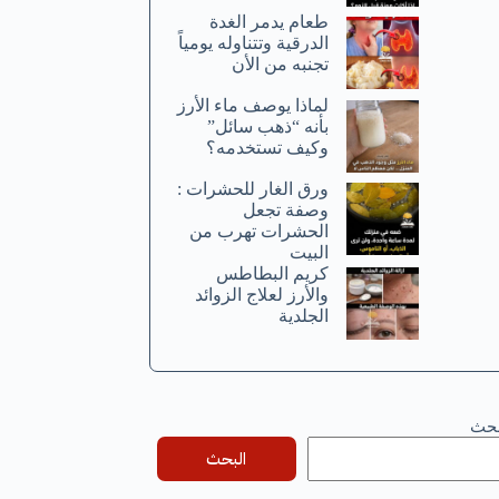
طعام يدمر الغدة
الدرقية وتتناوله يومياً
تجنبه من الأن
لماذا يوصف ماء الأرز
بأنه “ذهب سائل”
وكيف تستخدمه؟
ورق الغار للحشرات :
وصفة تجعل
الحشرات تهرب من
البيت
كريم البطاطس
والأرز لعلاج الزوائد
الجلدية
بحث
البحث