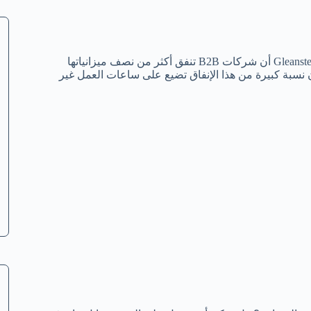
مارأيك في زيادة التسويق ونجاح التسويق لديك ؟ لقد وجدت Gleanster Research أن شركات B2B تنفق أكثر من نصف ميزانياتها
ة هو أن نسبة كبيرة من هذا الإنفاق تضيع على ساعات العمل غير