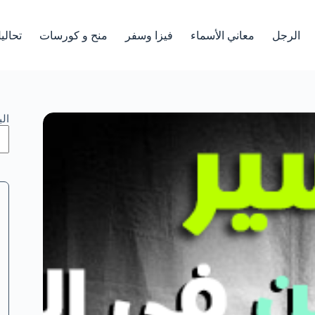
الرجل
معاني الأسماء
فيزا وسفر
منح و كورسات
تحالي
ال