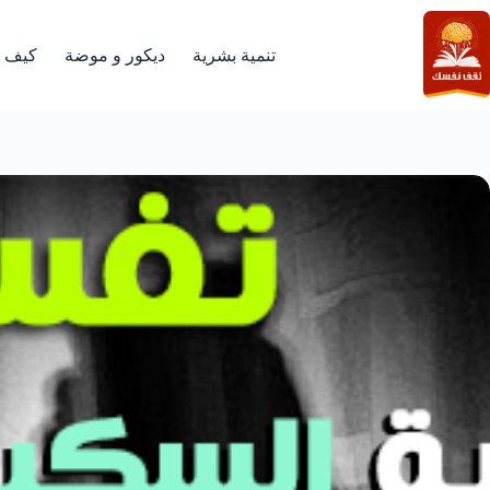
لتجاوز
لى
لمحتوى
تنمية بشرية
ديكور و موضة
كيف