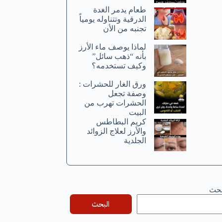
طعام يدمر الغدة
الدرقية وتتناوله يومياً
تجنبه من الأن
لماذا يوصف ماء الأرز
بأنه “ذهب سائل”
وكيف تستخدمه؟
ورق الغار للحشرات :
وصفة تجعل
الحشرات تهرب من
البيت
كريم البطاطس
والأرز لعلاج الزوائد
الجلدية
بحث
البحث