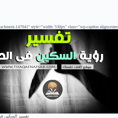
achment-147041" style="width: 530px" class="wp-caption aligncenter">
تفسير السكين في