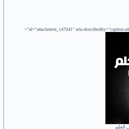
id="attachment_147041" aria-describedby="caption-att
 الحلم