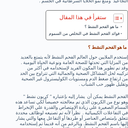
التجاعيد ومنع نمو الخلايا السرطانية في الجسم .
ستقرأ في هذا المقال
ما هو الفحم النشط ؟
فوائد الفحم النشط في التخلص من السموم
ما هو الفحم النشط ؟
إستخدم الملايين حول العالم الفحم النشط لأنه يتمتع بالعديد
من المزايا التي تحدثها للصحة العامة ونوعية الحياة اليومية .
وقد تم تطوير هذا المكون الفريد لإستخدامه في أكثر من
تركيبه لحل المشاكل الصحية والجمالية التي تتراوح بين الحد
من ارتفاع ضغط الدم ومستويات الكوليسترول غير الصحية
وتقليل ظهور حب الشباب .
الفحم النشط يمكن أن يشار إليه بإعتباره ” كربون نشط ”
وهو نوع من الكربون الذي تم معالجته خصيصاً لكي تساعد هذه
المسام الصغيرة علي زيادة الإمتصاص والقدرة علي الإنخراط
في التفاعلات الكيميائية . نظراً لأنه تم تصنيعه لوظائف محددة
تتعلق بإمتصاص العناصر أو طردها أو التفاعل معها والتي يشار
إليها باسم الفحم النشط. وبالرغم من أنه قديماً تم إستخدامه