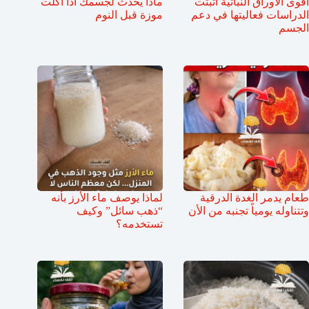
أقوى الأوراق النباتية أثبتت
ماذا يحدث لجسمك اذا اكلت
الدراسات فعاليتها في دعم
موزة قبل النوم
الجسم
طعام يدمر الغدة الدرقية
لماذا يوصف ماء الأرز بأنه
وتتناوله يومياً تجنبه من الأن
“ذهب سائل” وكيف
تستخدمه؟