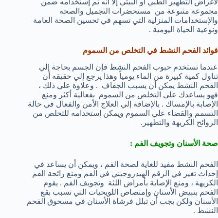
لأغراض التطهير الطبي أو البيئي إلا أنه تم إستخدامه ضمن
مجموعة متنوعة من مستحضرات التجميل والصحة
والإستخدامات المنزلية التي تسهم في تحسين الصحة العامة
ونوعية الحياة اليومية .
فوائد الفحم النشط في التخلص من السموم
عندما تستخدم حبوب الفحم النشط فإن الجسم بحاجة إلي
تناول كمية كبيرة من الماء يومياً وهذا يرجع إلي حقيقه أن
الفحم النشط يمكن أن يسبب الجفاف . وعلاوة علي ذلك ،
فهو يساعدك علي التخلص من السموم بفعالية أكثر ومنع
الإصابة بالإمساك . بالإضافة إلي العلاج الأمن والفعال في حالة
التسمم والقضاء علي السموم ويمكن إستخدامه للتخلص من
الروائح الكريهة والتطهير.
صحة الأسنان وتجويف الفم :
الفحم النشط مفيد للغاية لصحة الفم ، ويمكن أن يساعد في
إحداث تغير في الرقم الهيدروجيني في الفم ومنع رائحة الفم
الكريهة ، ومنع الإصابة بأمراض اللثة وتجويف الفم . يقوم
الفحم بتبيض الأسنان وإمتصاص اللويحيات التي تسبب بقع
الأسنان ولكن يجب أن تبلل فرشاة الأسنان في مسحوق الفحم
النشط .