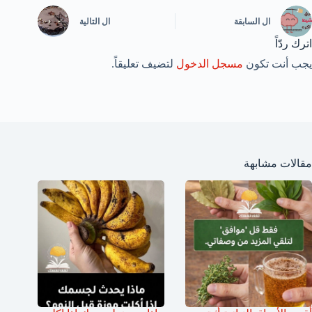
ال
السابقة
ال
التالية
اترك ردّاً
يجب أنت تكون
مسجل الدخول
لتضيف تعليقاً.
مقالات مشابهة