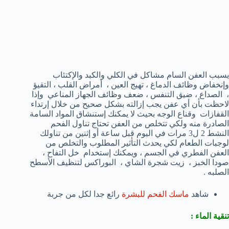
يسبب العفن السام مشاكل في الكلي والكبد والإكتئاب
وإنخفاض وظائف الدماغ ، تهيج العين ، أمراض القلب ، التقيؤ
، الصداع ، ضيق التنفس ، ضعف وظائف الجهاز المناعي وإذا
لاحظت بأن أي عفن يجب إزالته بشكل صحيح من خلال إرتداء
القفازات وقناع الوجه بحيث لا يمكنك إستنشاق المواد السامة
الصادرة منه ولكي تتخلص من العفن تحتاج تناول الفحم
النشط 2 ل3 مرات في اليوم قبل ساعة أو إثنين من تناولك
لوجبات الطعام لكي يحدث التأثير المطلوب والتخلص من
العفن الفطري في الجسم ، ويمكنك إستخدام خل التفاح ،
صودا الخبز ، زيت شجرة الشاي ، البوراكس لتنظيف الأسطح
الصلبه .
شاهد
ماسك الفحم للبشرة
رائع جدا لكل من جربة
تنقية الماء :