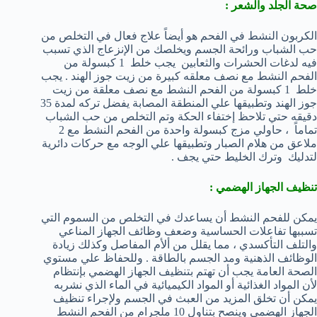
صحة الجلد والشعر :
الكربون النشط في الفحم هو أيضاً علاج فعال في التخلص من
حب الشباب ورائحة الجسم ويخلصك من الإنزعاج الذي تسبب
فيه لدغات الحشرات والثعابين يجب خلط 1 كبسولة من
الفحم النشط مع نصف معلقه كبيرة من زيت جوز الهند . يجب
خلط 1 كبسولة من الفحم النشط مع نصف معلقة من زيت
جوز الهند وتطبيقها علي المنطقة المصابة يفضل تركه لمدة 35
دقيقه حتي تلاحظ إختفاء الحكة وتم التخلص من حب الشباب
تماماً ، حاولي مزج كبسولة واحدة من الفحم النشط مع 2
ملاعق من هلام الصبار وتطبيقها علي الوجه مع حركات دائرية
لتدليك وترك الخليط حتي يجف .
تنظيف الجهاز الهضمي :
يمكن للفحم النشط أن يساعدك في التخلص من السموم التي
تسببها تفاعلات الحساسية وضعف وظائف الجهاز المناعي
والتلف التأكسدي ، مما يقلل من ألأم المفاصل وكذلك زيادة
الوظائف الذهنية ومد الجسم بالطاقة . وللحفاظ علي مستوي
الصحة العامة يجب أن تهتم بتنظيف الجهاز الهضمي بإنتظام
لأن المواد الغذائية أو المواد الكيميائية في الماء الذي نشربه
يمكن أن تخلق المزيد من العبث في الجسم ولإجراء تنظيف
الجهاز الهضمي وينصح بتناول 10 ملجرام من الفحم النشط