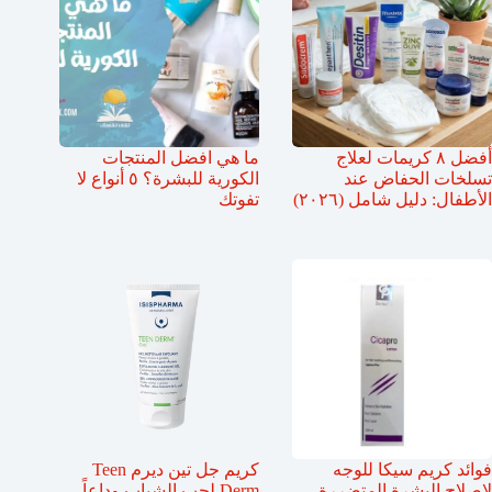
أفضل ٨ كريمات لعلاج
ما هي افضل المنتجات
تسلخات الحفاض عند
الكورية للبشرة؟ ٥ أنواع لا
الأطفال: دليل شامل (٢٠٢٦)
تفوتك
فوائد كريم سيكا للوجه
كريم جل تين ديرم Teen
لإصلاح البشرة المتضررة
Derm لحب الشباب وداعاً