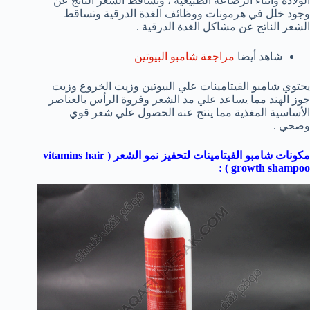
الولادة وأثناء الرضاعة الطبيعية ، وتساقط الشعر الناتج عن
وجود خلل في هرمونات ووظائف الغدة الدرقية وتساقط
الشعر الناتج عن مشاكل الغدة الدرقية .
شاهد أيضا
مراجعة شامبو البيوتين
يحتوي شامبو الفيتامينات علي البيوتين وزيت الخروع وزيت
جوز الهند مما يساعد علي مد الشعر وفروة الرأس بالعناصر
الأساسية المغذية مما ينتج عنه الحصول علي شعر قوي
وصحي .
مكونات
شامبو الفيتامينات لتحفيز نمو الشعر (
vitamins hair
) :
growth shampoo