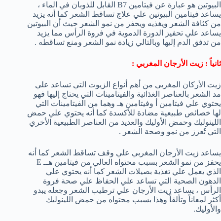
البيوتين هو عبارة عن فيتامين B7 القابل للذوبان في الماء ،
يساعد فيتامين البيوتين علي علاج تساقط الشعر كما أنه يزيد
من كثافة الشعر ويغذيه ويحفز من نمو الشعر حيث أن البيوتين
يساعد علي تحفيز الدورة الدموية في فروة الرأس مما يزيد
من تدفق الدم إليها وبالتالي زيادة نمو الشعر ومنع تساقطه .
ثانياً : زيت الأرجان المغربي :
زيت الأركان المغربي من أهم أنواع الزيوت التي تساعد علي
مد الشعر بالعناصر الغذائية والفيتامينات التي يحتاج إليها فهو
يحتوي علي فيتامين أ وفيتامين هـ وهما من الفيتامينات التي
لها خصائص طبيعية مضادة للأكسدة كما أنه يحتوي علي حمض
اللينوليك وحمض الأوليك والعديد من العناصر الطبيعية الأخري
التي تُعزز من نمو وصحة الشعر .
يساعد زيت الأرجان المغربي علي وقف تساقط الشعر كما أنه
يحفز من نمو الشعر بسبب محتواه العالي من فيتامين هــ E
الذي يعمل علي تغذية بصيلات الشعر كما أنه يحتوي علي
الدهون الصحية التي تساعد علي الحفاظ علي صحة فروة
الرأس ، يساعد زيت الأرجان علي ترطيب الشعر وجعله يبدو
أكثر لمعاناً وتألقاً وهذا بسبب محتواه من حمض اللينوليك
والأوليك.