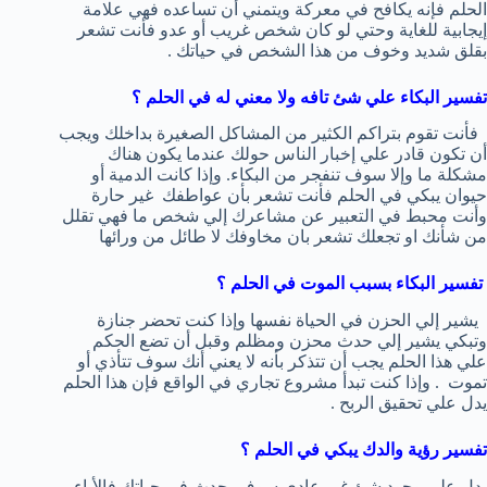
الحلم فإنه يكافح في معركة ويتمني أن تساعده فهي علامة
إيجابية للغاية وحتي لو كان شخص غريب أو عدو فأنت تشعر
بقلق شديد وخوف من هذا الشخص في حياتك .
تفسير البكاء علي شئ تافه ولا معني له في الحلم ؟
فأنت تقوم بتراكم الكثير من المشاكل الصغيرة بداخلك ويجب
أن تكون قادر علي إخبار الناس حولك عندما يكون هناك
مشكلة ما وإلا سوف تنفجر من البكاء. وإذا كانت الدمية أو
حيوان يبكي في الحلم فأنت تشعر بأن عواطفك غير حارة
وأنت محبط في التعبير عن مشاعرك إلي شخص ما فهي تقلل
من شأنك او تجعلك تشعر بان مخاوفك لا طائل من ورائها
تفسير البكاء بسبب الموت في الحلم ؟
يشير إلي الحزن في الحياة نفسها وإذا كنت تحضر جنازة
وتبكي يشير إلي حدث محزن ومظلم وقبل أن تضع الحكم
علي هذا الحلم يجب أن تتذكر بأنه لا يعني أنك سوف تتأذي أو
تموت . وإذا كنت تبدأ مشروع تجاري في الواقع فإن هذا الحلم
يدل علي تحقيق الربح .
تفسير رؤية والدك يبكي في الحلم ؟
يدل علي وجود شئ غير عادي سوف يحدث في حياتك فالأباء