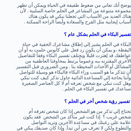
يوضح أنك تعاني من ضغوط طفيفة في الحياة ويمكن أن تظهر
مجموعة متنوعة من المشاعر في الحلم خاصة السلبية . لأن
هناك العديد من الأسباب التي تجعلنا نبكي قد يكون هناك
أسباب إيجابية مثل الفرح والسعادة وأيضاً الراحة الممكنة .
تفسير البكاء في الحلم بشكل عام ؟
البكاء في الحلم يشير إلي إطلاق مشاعرك الخفية في حياة
اليقظة ،و يمكن أن يكون رد فعل علي كابوس حلمت به أو أن
عواطفك قد إهتزت قليلاً ويختلف تفسير البكاء وفقاً للتفاصيل
الأخري المقترنه ببه وعموماً يرتبط بمخاوفنا العاطفية من
المشاكل أو الأحداث المحيطة بنا . ومن الضروري قبل التفسير
أن تتذكر ما هو السبب وراء البكاء فالبكاء هو وسيلة للتواصل
وأننا بحاجة إلي المساعدة الذاتية حاول تذكر كيف كنت تبكي
وهل كنت تبكي مع شخص تعرفه أم لا كل العناصر الصغيرة
تساعدك في تفسير البكاء في الحلم .
تفسير رؤية شخص أخر في الحلم ؟
تحتاج إلي تذكر من هو الشخص إذا كان شخص تعرفه أم
شخص غريب ؟ إذا كنت غير متأكد من الشخص فقد يكون
علامة علي رغبتك في مساعدة الأخرين وتريد التواصل
والتطوع ولكن لا تعرف من أين تبدأ. وإذا كان صديقك يبكي في