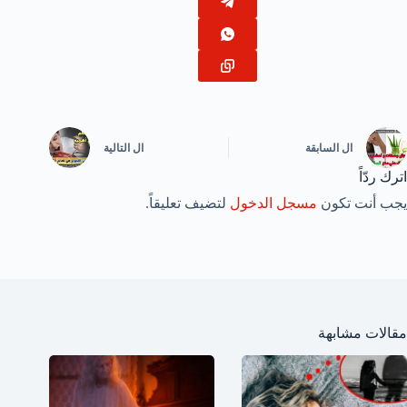
ال
السابقة
ال
التالية
اترك ردّاً
يجب أنت تكون
مسجل الدخول
لتضيف تعليقاً.
مقالات مشابهة