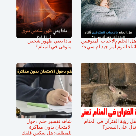
هل الحلم بالاحباب المتوفيين
ماذا يعني ظهور شخص
اثناء النوم أمر جيد ام سيء؟
متوفى في المنام؟
هل رؤية الفئران في المنام
شاهد تفسير حلم دخول
تدل على السحر؟
الامتحان بدون مذاكرة
للمطلقة: هل يعكس قلقك