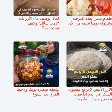
طعام يدمر الغدة الدرقية
لماذا يوصف ماء الأرز بأنه
وتتناوله يومياً تجنبه من الأن
“ذهب سائل” وكيف
تستخدمه؟
الأرز الأبيض لا يرفع مستوى
ملعقة صغيرة يوميًا ولاحظ
السكر في الدم إذا قمت
الفرق بعد اسبوع
بتحضيره بهذه الطريقة