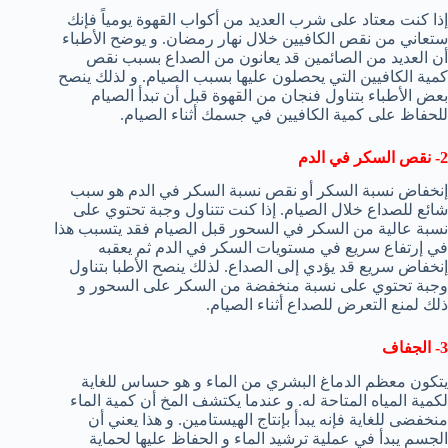
إذا كنت معتاد على شرب العديد من أكواب القهوة يومياً فإنك
ستعاني من نقص الكافيين خلال نهار رمضان. و يوضح الأطباء
أن العديد من الصائمين قد يعانون من الصداع بسبب نقص
كمية الكافيين التي يحصلون عليها بسبب الصيام. و لذلك ينصح
بعض الأطباء بتناول فنجان من القهوة قبل أن تبدأ الصيام
للحفاظ على كمية الكافيين في جسمك أثناء الصيام.
2- نقص السكر في الدم
إنخفاض نسبة السكر أو نقص نسبة السكر في الدم هو سبب
شائع للصداع خلال الصيام. إذا كنت تتناول وجبة تحتوي على
نسبة عالية من السكر في السحور قبل الصيام فقد يتسبب هذا
في إرتفاع سريع في مستويات السكر في الدم ثم يعقبه
إنخفاض سريع قد يؤدي إلى الصداع. لذلك ينصح الأطبا بتناول
وجبة تحتوي على نسبة منخفضة من السكر على السحور و
ذلك لمنع التعرض للصداع أثناء الصيام.
3- الجفاف
يتكون معظم الدماغ البشري من الماء و هو حساس للغاية
لكمية المياه المتاحة له. و عندما يكتشف المخ أن كمية الماء
منخفضى للغاية فإنه يبدأ بإنتاج الهيستامين. و هذا يعني أن
الجسم يبدأ في عملية ترشيد الماء و الحفاظ عليها لحماية