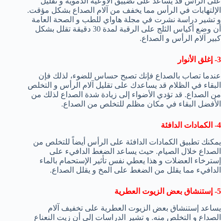
على الرأس قد يساعد على تضييق الأوعية الدموية و تقليل
الإلتهابات في الرأس مما يخفف من آلام الصداع بشكل مؤقت.
و تشير دراسة نشرت في مجلة هاواي للطب و الصحة العامة
أن وضع أكياس الثلج على الرقبة لمدة 30 دقيقة تقلل بشكل
كبير آلام الرأس و الصداع.
3- إغلق الأنوار
عندما تصاب بالصداع فإنك تصبح حساس للضوء، لذلك فإن
البقاء في الظلام قد يساعدك على تقليل آلام الرأس و التخلص
من الصداع. قد تؤدي الأضواء إلى زيادة شدة الصداع لذلك من
الأفضل البقاء في مكان مظلم للتخلص من الصداع.
4- الكمادات الدافئة
يمكنك تطبيق الكمادات الدافئة على الرأس أيضاً للتخلص من
الصداع خلال الصيام. حيث يساعد الضغط الدافيء على
إسترخاء العضلات و هذا يعطي نفس تأثير الإستحمام بالماء
الدافيء مما يقلل من الضغط على المخ و يقلل الصداع.
5- إستنشاق بعض الزيوت العطرية
يساعد إستنشاق بعض الزيوت العطرية على تخفيف آلام
الصداع و التخلص منه. و تشير الدراسات إلى أن زيت النعناع