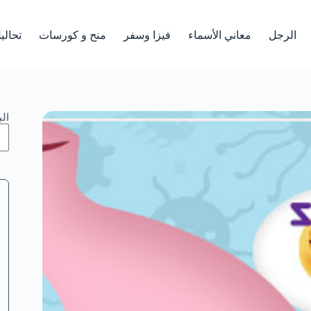
الرجل
معاني الأسماء
فيزا وسفر
منح و كورسات
تحالي
ال