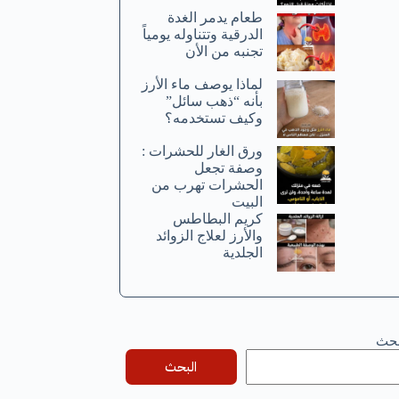
طعام يدمر الغدة
الدرقية وتتناوله يومياً
تجنبه من الأن
لماذا يوصف ماء الأرز
بأنه “ذهب سائل”
وكيف تستخدمه؟
ورق الغار للحشرات :
وصفة تجعل
الحشرات تهرب من
البيت
كريم البطاطس
والأرز لعلاج الزوائد
الجلدية
بحث
البحث