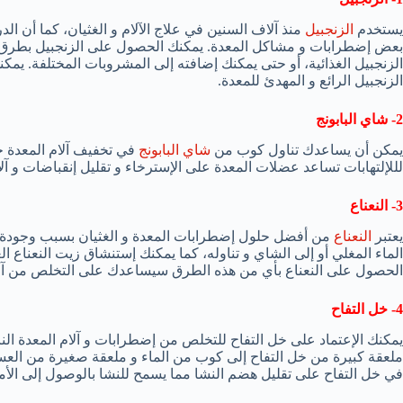
يستخدم
الزنجبيل
منذ آلاف السنين في علاج الآلام و الغثيان، كما أن 
بعض إضطرابات و مشاكل المعدة. يمكنك الحصول على الزنجبيل بطرق ع
الزنجبيل الغذائية، أو حتى يمكنك إضافته إلى المشروبات المختلفة. ي
الزنجبيل الرائع و المهدئ للمعدة.
2- شاي البابونج
يمكن أن يساعدك تناول كوب من
شاي البابونج
في تخفيف آلام المعدة ح
لللإلتهابات تساعد عضلات المعدة على الإسترخاء و تقليل إنقباضات و آل
3- النعناع
يعتبر
النعناع
من أفضل حلول إضطرابات المعدة و الغثيان بسبب وجودة ال
الماء المغلي أو إلى الشاي و تناوله، كما يمكنك إستنشاق زيت النعناع ال
الحصول على النعناع بأي من هذه الطرق سيساعدك على التخلص من آلام
4- خل التفاح
يمكنك الإعتماد على خل التفاح للتخلص من إضطرابات و آلام المعدة ا
ملعقة كبيرة من خل التفاح إلى كوب من الماء و ملعقة صغيرة من العس
في خل التفاح على تقليل هضم النشا مما يسمح للنشا بالوصول إلى الأمعا