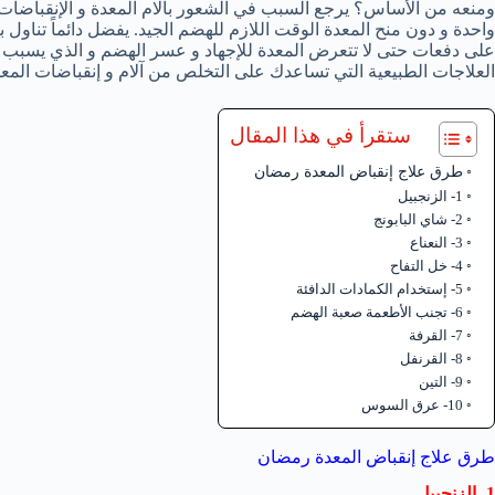
ومنعه من الأساس؟ يرجع السبب في الشعور بآلام المعدة و الإنقباضات 
واحدة و دون منح المعدة الوقت اللازم للهضم الجيد. يفضل دائماً تناول بع
على دفعات حتى لا تتعرض المعدة للإجهاد و عسر الهضم و الذي يسبب ال
العلاجات الطبيعية التي تساعدك على التخلص من آلام و إنقباضات المع
ستقرأ في هذا المقال
طرق علاج إنقباض المعدة رمضان
1- الزنجبيل
2- شاي البابونج
3- النعناع
4- خل التفاح
5- إستخدام الكمادات الدافئة
6- تجنب الأطعمة صعبة الهضم
7- القرفة
8- القرنفل
9- التين
10- عرق السوس
طرق علاج إنقباض المعدة رمضان
1- الزنجبيل