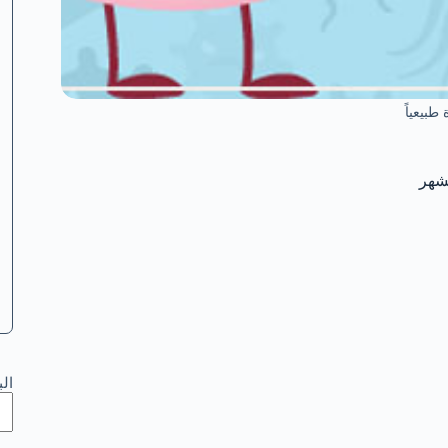
طبيعياً
ال