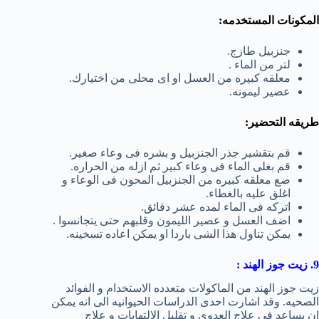
المكونات المستخدمه:
جنزبيل طازج.
لتر من الماء .
معلقه كبيره من العسل او اى محلى من اختيارك.
عصير ليمونه.
طريقه التحضير:
قم بتقشير جذر الجنزبيل و بشره فى وعاء صغير.
قم بغلى الماء فى وعاء كبير ثم ازله من الحراره.
ضع معلقه كبيره من الجنزبيل المحون فى الوعاء و
اغلق عليه بالغطاء.
اتركه فى الماء لمده عشر دقائق.
اضف العسل و عصير الليمون وقلبهم حتى يتجانسوا .
يمكن تناول هذا الشى باردا او يمكن اعاده تسخينه.
9. زيت جوز الهند :
زيت جوز الهند من الماكولات متعدده الاستخدام و الفوائد
الصحيه. وقد اشارت احدى الدراسات الحيوانيه الى انه يمكن
ان يساعد فى علاج العدوى و تقليل الالتهابات و علاج