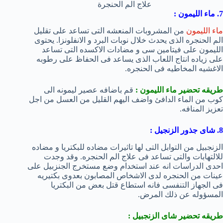
علاج الم الحنجرة
7. ماء الليمون :
ماء الليمون
من المشروبات المنعشه التى تساعد على تقليل
الم الحنجره الذى يحدث خلال نوبات البرد و الانفلونزا. يحتوى
الليمون على فيتامين سى و مضادات الاكسده التى تساعد
على زياده انتاج اللعاب الذى يساعد فى الحفاظ على رطوبه
الاغشيه المخاطيه فى الحنجره.
طريقه تحضير ماء الليمون :
قم باضافه عصير ليمونه الى
كوب من الماء الدافئ واضف اليهم القليل من العسل من اجل
تعزيز المنافه.
8. شاى جذور الزنجيل :
الزنجبيل من التوابل التى لها تاثيرات مضاده للبكتريا و مضاده
للالتهابات والتى تساعد فى علاج الم الحنجره. وقد وجدت
احدى الدراسات انه عند استخدام وضع مستخرج الجنزبيل على
عينات من الحنجره لدى الاشخاص المصابون بعدوى بكتيريه
فى الجهاز التنفسى فانه استطاع قتل بعض من البكتريا
المسؤوله عن ذلك المرض.
طريقه تحضير شاى الزنجبيل :