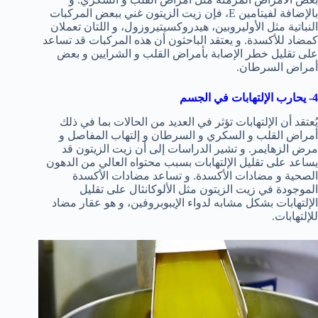
بالإضافة لفيتامين E، فإن زيت الزيتون غني ببعض المركبات
النباتية مثل الأوليروبين، هيدروكسيتيروزول، و اللتان تعملان
كمضاد للأكسدة. و يعتقد الباحثون أن هذه المركبات قد تساعد
على تقليل خطر الإصابة بأمراض القلب و الشرايين و بعض
أمراض السرطان.
4- يحارب الإلتهابات في الجسم
يُعتقد أن الإلتهابات تؤثر في العديد من الحالات بما في ذلك
أمراض القلب و السكري و السرطان و إلتهاب المفاصل و
مرض الزهايمر. و تشير الدراسات إلى أن زيت الزيتون قد
يساعد على تقليل الإلتهابات بسبب محتواه العالي من الدهون
الصحية و مضادات الأكسدة. و تساعد مضادات الأكسدة
الموجودة في زيت الزيتون مثل الألوكانثال على تقليل
الإلتهابات بشكل مشابه لدواء الإيبوبروفين، و هو عقار مضاد
للإلتهابات.