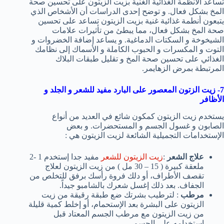
تساعد الأنظمة الغذائية الغنية بزيت الزيتون على تحسين صحة
المخ بشكل فعال. و توضح إحدى الدراسات أن الأشخاص الذي
يتبعون أنطمة غذائية غنية بزيت الزيتون تساعد على تحسين
صحة المخ بشكل فعال، مما يبطئ من تأثيرات علامات
الشيخوخة و السكتات الدماغية. و يساعد إضافة الخضروات و
التوت و المكسرات و الحبوب الكاملة و الأسماك إلى نظامك
الغذائي على تحسين صحة المخ و تقليل طبقات البلاك
المرتبطة بمرض الزهايمر.
7- زيت الزتون المعصور على البارد مفيد للشعر و الجلد و
الأظافر
يستخدم زيت الزيتون كمكون شائع في العديد من أنواع
الصابون و غسول الجسم و المستحضرات. و بعض
الإستخدامات التجميلية الشائعة لزيت الزيتون هي :
علاج الشعر
:
زيت الزيتون للشعر
مفيد جدا إستخدم 1 -2
ملعقة كبيرة ( 15 – 30 مل ) من زيت الزيتون لعلاج
تقصف الأطراف، أو دلك فروة رأسك برفق للتخلص من
الجفاف. بعد ذلك إغسل شعرك بالشامبو جيداً.
مرطب
: لترطيب بشرتك ضع طبقة رقيقة من زيت
الزيتون على البشرة بعد الإستحمام، أو إخلط كمية قليلة
من زيت الزيتون مع مرطب الجسم المعتاد قبل
إستخدامه على الجسم.