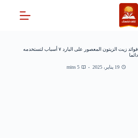
لتجاوز
لى
لمحتوى
فوائد زيت الزيتون المعصور على البارد ٧ أسباب لتستخدمه
دائما
19 يناير، 2025
5 mins