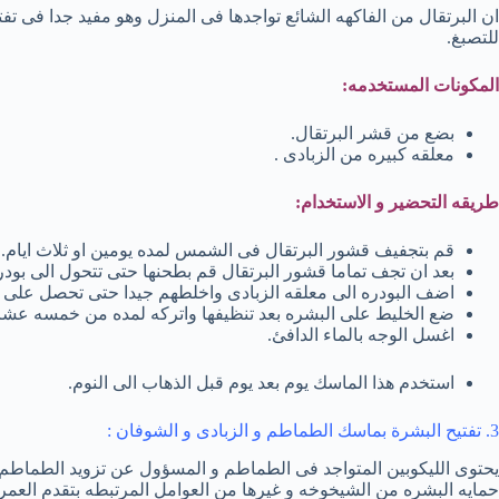
ان البرتقال من الفاكهه الشائع تواجدها فى المنزل وهو مفيد جدا فى تف
للتصبغ.
المكونات المستخدمه:
بضع من قشر البرتقال.
معلقه كبيره من الزبادى .
طريقه التحضير و الاستخدام:
قم بتجفيف قشور البرتقال فى الشمس لمده يومين او ثلاث ايام.
بعد ان تجف تماما قشور البرتقال قم بطحنها حتى تتحول الى بودر
اضف البودره الى معلقه الزبادى واخلطهم جيدا حتى تحصل على 
ضع الخليط على البشره بعد تنظيفها واتركه لمده من خمسه عشر
اغسل الوجه بالماء الدافئ.
استخدم هذا الماسك يوم بعد يوم قبل الذهاب الى النوم.
3. تفتيح البشرة بماسك الطماطم و الزبادى و الشوفان :
يحتوى الليكوبين المتواجد فى الطماطم و المسؤول عن تزويد الطماطم ب
حمايه البشره من الشيخوخه و غيرها من العوامل المرتبطه بتقدم العم