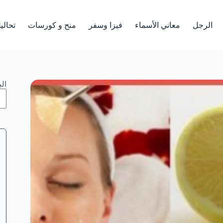
الرجل
معاني الأسماء
فيزا وسفر
منح و كورسات
تحالي
ال