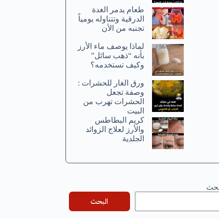
طعام يدمر الغدة
الدرقية وتتناوله يومياً
تجنبه من الأن
لماذا يوصف ماء الأرز
بأنه “ذهب سائل”
وكيف تستخدمه؟
ورق الغار للحشرات :
وصفة تجعل
الحشرات تهرب من
البيت
كريم البطاطس
والأرز لعلاج الزوائد
الجلدية
بحث
البحث