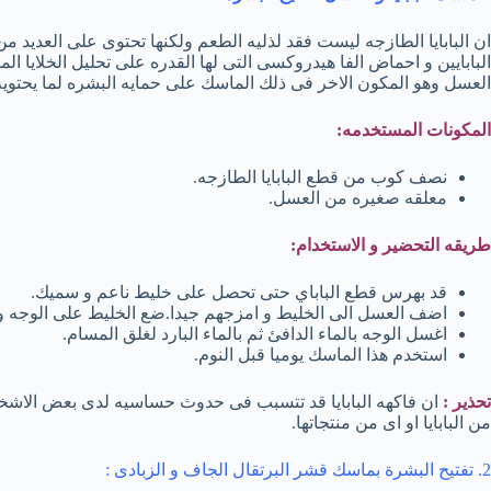
ان البابايا الطازجه ليست فقد لذليه الطعم ولكنها تحتوى على العديد من
البابايين و احماض الفا هيدروكسى التى لها القدره على تحليل الخلايا الم
العسل وهو المكون الاخر فى ذلك الماسك على حمايه البشره لما يحتوي
المكونات المستخدمه:
نصف كوب من قطع البابايا الطازجه.
معلقه صغيره من العسل.
طريقه التحضير و الاستخدام:
قد بهرس قطع الباباي حتى تحصل على خليط ناعم و سميك.
اضف العسل الى الخليط و امزجهم جيدا.ضع الخليط على الوجه و
اغسل الوجه بالماء الدافئ ثم بالماء البارد لغلق المسام.
استخدم هذا الماسك يوميا قبل النوم.
تحذير :
ان فاكهه البابايا قد تتسبب فى حدوث حساسيه لدى بعض الاشخ
من البابايا او اى من منتجاتها.
2. تفتيح البشرة بماسك قشر البرتقال الجاف و الزبادى :