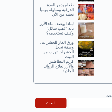
طعام يدمر الغدة
الدرقية وتتناوله يومياً
تجنبه من الأن
لماذا يوصف ماء الأرز
بأنه “ذهب سائل”
وكيف تستخدمه؟
ورق الغار للحشرات :
وصفة تجعل
الحشرات تهرب من
البيت
كريم البطاطس
والأرز لعلاج الزوائد
الجلدية
بحث
البحث