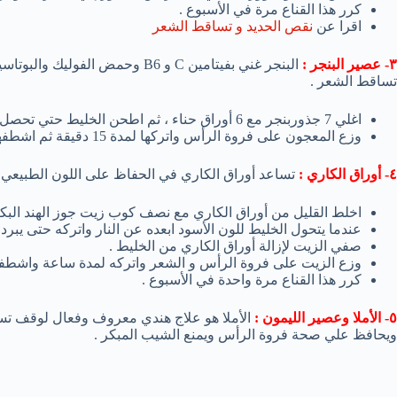
كرر هذا القناع مرة في الأسبوع .
اقرا عن
نقص الحديد و تساقط الشعر
٣- عصير البنجر :
البنجر غني بفيتامين C و B6 وحمض
تساقط الشعر .
اغلي 7 جذوربنجر مع 6 أوراق حناء ، ثم اطحن الخليط حتي تحصل على معجون .
وزع المعجون على فروة الرأس واتركها لمدة 15 دقيقة ثم اشطفها بالماء الدافئ .
٤- أوراق الكاري :
تساعد أوراق الكاري في الحفاظ على اللون الطبيعي 
اخلط القليل من أوراق الكاري مع نصف كوب زيت جوز الهند البكر 
عندما يتحول الخليط للون الأسود ابعده عن النار واتركه حتى يبرد 
صفي الزيت لإزالة أوراق الكاري من الخليط .
وزع الزيت على فروة الرأس و الشعر واتركه لمدة ساعة واشطفه ب
كرر هذا القناع مرة واحدة في الأسبوع .
٥- الأملا وعصير الليمون :
الأملا هو علاج هندي معروف وفعال لوقف تس
ويحافظ علي صحة فروة الرأس ويمنع الشيب المبكر .