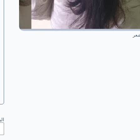
شعر
ال