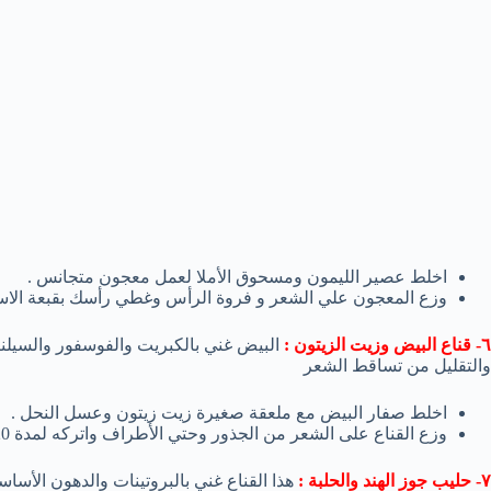
اخلط عصير الليمون ومسحوق الأملا لعمل معجون متجانس .
وزع المعجون علي الشعر و فروة الرأس وغطي رأسك بقبعة الاستح
٦- قناع البيض وزيت الزيتون :
البيض غني بالكبريت والفوسفور والسيلني
والتقليل من تساقط الشعر
اخلط صفار البيض مع ملعقة صغيرة زيت زيتون وعسل النحل .
وزع القناع على الشعر من الجذور وحتي الأطراف واتركه لمدة 20 دقيقة ثم اشطفه جيداً بالماء و الشامبو .
٧- حليب جوز الهند والحلبة :
هذا القناع غني بالبروتينات والدهون الأساس