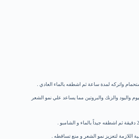
مام واتركه لمدة ساعة ثم اشطفه بالماء العادي .
وم واليود والزنك والبروتين مما يساعد علي نمو الشعر
ية اللازمة لتعزيز نمو الشعر و منع تساقطه .