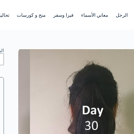
الرجل
معاني الأسماء
فيزا وسفر
منح و كورسات
تحالي
ال