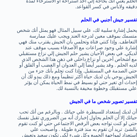
الحلم يعني أنك بحاجة إلي أخذ استراحة أو الاسترخاء لمدة
دقيقه ولابأس في كسر القواعد.
تفسير جيش أجنبي في الحلم
يحمل إشارة سلبية لك، علي سبيل المثال فهو يمثل أنك شخص
متسمك بموقف معين لدرجة العند ويجب عليك ممارسة
التعاطف. وإذا كنتي فتاة وتحلمي بأن الجيش يقترب منك فهي
إشارة علي وجود صراعات مع الأصدقاء بسبب موقف عند
لديكي. في بعض الأحيان يشير حلم الجيش إلي نزاع مستقبلي
مع أشخاص أخرين أو نزاع داخلي في ذهن هذا الشخص الذي
لديه الحلم . وقد يشير أيضاً إلي العدوان أو الغضب أو القلق أو
حتي الصدمة في المستقبل. وإذا كنت تحلم بأنك جزء من
الجيش يوحي بان لديك حياة أكثر تنظيماً ومع ذلك يبدو لك أن
إحداث أي تغير حتي لو بسيط في نمط الحياة يمكن أن يؤثر
علي مستقبلك وخطوة مخيفة بالنسبة لك.
تفسير تصوير شخص ما في الجيش
أن لديك إستعداد للسيطرة علي حياتك . وبالرغم من أنك تحب
حياتك إلا أن الحلم يحاول إخبارك أنه من الضروري تقبل نفسك
حتي لو كنت تواجه بعض الرفض الاجتماعي حتي لو كنت تقوم
بالشئ تريد أن تقوم به منذ فترة طويلة . وأصبحت علي
إستعداد لمواجهة الجميع وكل شيء لكي تكون سعيد وتعيش