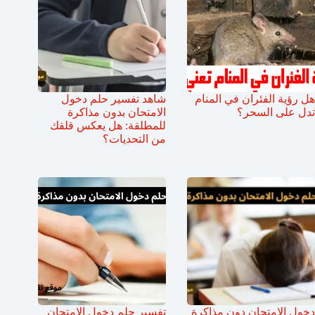
هل رؤية الفئران في المنام
شاهد تفسير حلم دخول
تدل على السحر؟
الامتحان بدون مذاكرة
للمطلقة: هل يعكس قلقك
من التحديات؟
دخول الامتحان دون مذاكرة
تفسير حلم دخول الامتحان