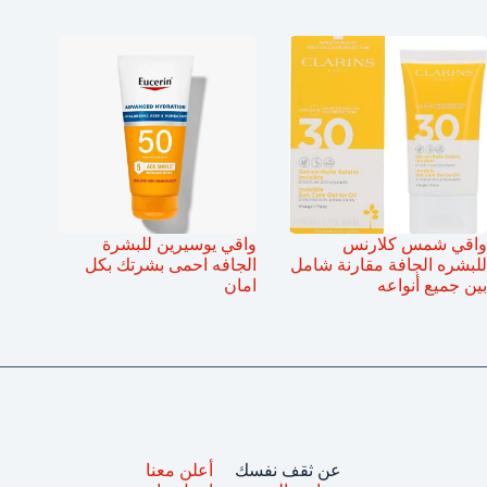
واقي شمس كلارنس
واقي يوسيرين للبشرة
للبشره الجافة مقارنة شامل
الجافه احمى بشرتك بكل
بين جميع أنواعه
امان
عن ثقف نفسك
أعلن معنا