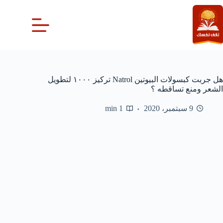
لتجاوز
لى
لمحتوى
هل جربت كبسولات البيوتين Natrol تركيز ١٠٠٠ لتطويل
الشعر ومنع تساقطه ؟
9 سبتمبر، 2020
1 min