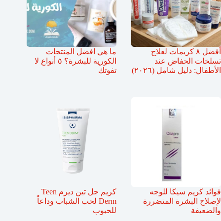
أفضل ٨ كريمات لعلاج
ما هي افضل المنتجات
تسلخات الحفاض عند
الكورية للبشرة؟ ٥ أنواع لا
الأطفال: دليل شامل (٢٠٢٦)
تفوتك
فوائد كريم سيكا للوجه
كريم جل تين ديرم Teen
لإصلاح البشرة المتضررة
Derm لحب الشباب وداعاً
والضعيفة
للحبوب