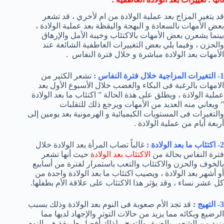
قد يتغير المزاج بعد عملية الولادة من ام لأخري ، قد تشعر
بعض الأمهات بالسعادة و البهجة واليقظة بعد عملية الولادة ،
بينما يشعرن بعض الأمهات بالاكتئاب وخيبة الأمل والإرهاق
والحزن ، وفيما يلي بعض التغييرات العاطفية الشائعة عند
الأمهات بعد الولادة مباشرة و خلال فترة النفاس .
1- التغيرات المزاجية خلال فترة النفاس :
تشعر الكثير من
الامهات بالرغبة فى البكاء والغضب خلال الأسبوع الأول بعد
عملية الولادة ، ويطلق على هذة الحالة ” اكتئاب ما بعد الولادة
” ويعاني منه العديد من الأمهات ويرجع ذلك للتقلبات
والتغيرات فى المستويات الكيميائية و الهرمونية بعد يومين إلى
أربعة أيام من عملية الولادة .
2- اكتئاب ما بعد الولادة :
غالباً تصاب المرأة بعد الولادة خلال
فترة النفاس بحالة من
الاكتئاب بعد الولادة
حيث أنها تشعر
بالخوف والحزن والاكتئاب والتعب باستمرار لفترة من أسابيع
أو أشهر بعد الولادة ، ويصيب اكتئاب ما بعد الولادة واحدة من
كل عشر نساء ، وقد يؤثر هذا الاكتئاب على علاقة الأم بطفلها.
3- التهيج :
قد تجد الأم صعوبة فى النوم بعد الولادة وذلك بسبب
الرضيع وبكائه مما يزيد من حالات التوتر والإجهاد لديها مما
يزيد من الشعور بالضيق والتهيج ، لذلك أفضل طريقة هى النوم