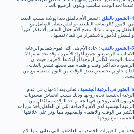
عندما تجد الوقت مناسب ويكون الرضيع نائماً .
4- الشعور بالقلق :
تشعر الأم بالقلق بعد الولادة بسبب العديد
من الأمور كالرضاعة الطبيعية والقلق بشأن التعامل مع
الطفل ورعياته ، لذلك ننصح الأم خلال النفاس ألا تفكر كثيراً
والسماح للأمور بالاستقرار من تلقاء نفسها .
5- الشعور بالذنب :
عادة الأم هى التى تقوم بتقديم الرعاية
الاساسية للرضيع و لجميع أفراد الأسرة ، وقد تجد نفسها لا
تمتلك الوقت الكافى لزوجها أو أولادها الآخرين حيث ان
الرضيع يأخذ أكبر وقت واهتمام مما يجعلها تشعر بالذنب ،
لذلك حاولي تخصيص بعض الوقت من اليوم لتقضيه مع من
تحت .
6- الفتور فى الرغبة الجنسية :
تعاني بعد الامهان فى عدم
الرغبة الجنسية تجاه زوجها وذلك بسبب انخفاض مستويات
هرمون الاستروجين فى الجسم بعد الولادة مما يُقلل من
الرغبة الجنسية لدى الأم بالإضافة إللى أن الطفل يأخذ من أمه
الكثير من الوقت والاهتمام والمجهود مما يؤثر علي علاقتها
الحميمية مع زوجها .
هذة أهم التغييرات الجسدية و العاطفية التى تعاني منها الام