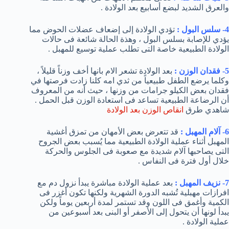
والعرق الشديد لبضع أسابيع بعد الولادة .
4- سلس البول :
تؤدي الولادة إلى إضعاف عضلات الحوض مما
يؤدي للإصابة بسلس البول ، وهذة الحالة شائعة فى حالات
الولادة الطبيعية خاصة التى تطلب عملية توسيع للمهبل .
5- فقدان الوزن :
بعد الولادة تشعر الام بانها أخف وزناً قليلاً ،
وكلما يرضع الطفل طبيعياً من ثدي امه كلنا زادت فرصتها في
فقدان بعض الكيلو جرامات من وزنها ، حيث أنه من المعروف
أن الرضاعة الطبيعية تساعد فى استعادة الوزن قبل الحمل .
شاهدي طرق
انقاص الوزن بعد الولادة
6- آلام المهبل :
قد تتعرض بعض الأمهان من تمزق أغشية
المهبل أثناء عملية الولادة الطبيعية مما يُسبب بعض الجروح
التى يصاحبها آلام شديدة مع صعوبة فى الجلوس والحركة
خلال أول فترة فى النفاس .
7- نزيف المهبل :
بعد عملية الولادة مباشرة يبدأ نزول دم مع
افرازات مهبلية تُشبه الدورة الشهرية ولكنها تكون أغزر فى
الكمية وأغمق فى اللون وقد تستمر لمدة أربعين يوماً ولكن
يبدأ لونها أن يتحول إلى الأصفر أو البنى بعد أسبوعين من
عملية الولادة .