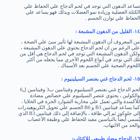
تساعد الدهون التي توجد في لحم الدجاج علي الحفاظ علي
الكتلة العضلية وزيادة نمو العضلات وبذلك فهو يساعد علي
الحفاظ علي توازن الجسم .
١٤- القليل من الدهون المشبعة :
من المعروف أن الدهون المشبعة لها تأثير سئ علي الصحة ،
علي الرغم من ان لحم الدجاج يحتوي علي الدهون المشبعة ،
ولكن الدهون المشبعة التي توجد في لحم الدجاج هي أقل من
تلك التي توجد في أنواع اللحوم الأخري مما يجعله من أكثر
اللحوم الصحية علي الجسم بعد الأسماك .
١٥- لحم الدجاج غني بعنصر السيلينيوم :
لحم الدجاج غني بعنصر السيلنيوم وفيتامين ب3 وفيتامين ل6
والكولين ، يحتوي عنصر السيلنيوم علي خصائص مضادة
للأكسدة والتي تعمل علي محاربة الشوارد الحرة في الخلايا ،
كما يساعد فيتامين B3 و B6 الجسم علي تحويل الكربوهيدرات
إلي جلوكوز ثم إلي طاقة ، بالإضافة إلي ذلك فيتامين B3 الذي
يُسمي أيضاُ بالنياسين مفيد للحفاظ علي وظيفة الأعصاب
والحد من الالتهاب.
١٦- الدجاج مضاد طبيعي للاكتئاب: