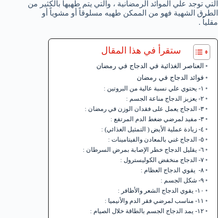
التي توجد علي الموائد الرمضانية ، والتي يتم طهيها بالكثير من
الطرق الشهية فهو من الممكن طهيه مسلوقاً أو مشوياً أو
مقلياُ .
ستقرأ في هذا المقال
العناصر الغذائية في الدجاج في رمضان
فوائد الدجاج في رمضان
١- يحتوي علي نسبة عالية من البروتين :
٢- يعزيز الدجاج مناعة الجسم :
٣- الدجاج يعمل على فقدان الوزن في رمضان :
٣- مفيد لمرضي ضغط الدم المرتفع :
٤- زيادة عملية الأيض ( التمثيل الغذائي) :
٥- الدجاج غني بالمعادن والفيتامينات :
٦- يقليل الدجاج خطر الإصابة بمرض السرطان :
٧- الدجاج منخفض الكوليسترول :
٨- يقوي الدجاج العظام :
٩- شكل الجسم :
١٠- يقوي الدجاج الشعر والأظافر :
١١- مناسب لمرضي فقر الدم والأنيميا :
١٢- يمد الدجاج الجسم بالطاقة خلال الصيام :