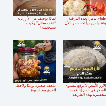
طعام يدمر الغدة الدرقية
لماذا يوصف ماء الأرز بأنه
وتتناوله يومياً تجنبه من الأن
“ذهب سائل” وكيف
تستخدمه؟
الأرز الأبيض لا يرفع مستوى
ملعقة صغيرة يوميًا ولاحظ
السكر في الدم إذا قمت
الفرق بعد اسبوع
بتحضيره بهذه الطريقة