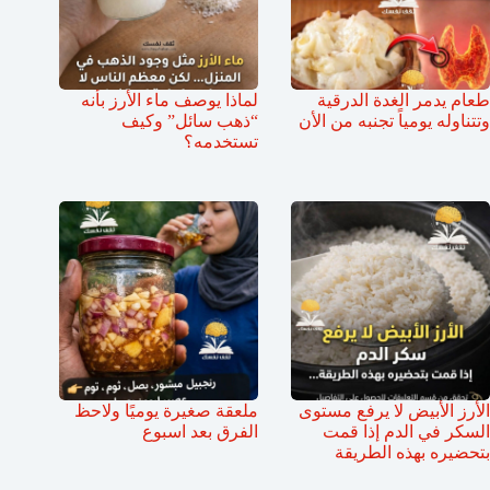
طعام يدمر الغدة الدرقية
لماذا يوصف ماء الأرز بأنه
وتتناوله يومياً تجنبه من الأن
“ذهب سائل” وكيف
تستخدمه؟
الأرز الأبيض لا يرفع مستوى
ملعقة صغيرة يوميًا ولاحظ
السكر في الدم إذا قمت
الفرق بعد اسبوع
بتحضيره بهذه الطريقة