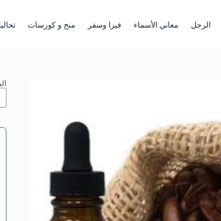
الرجل
معاني الأسماء
فيزا وسفر
منح و كورسات
تحالي
ال