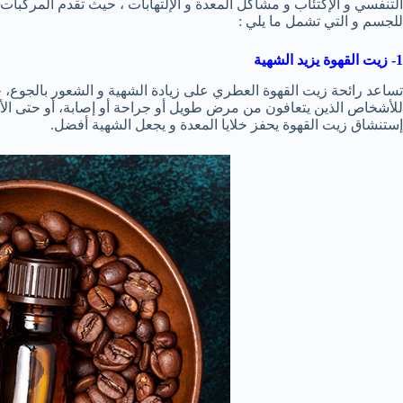
التنفسي و الإكتئاب و مشاكل المعدة و الإلتهابات ، حيث تقدم المركبات ا
للجسم و التي تشمل ما يلي :
1- زيت القهوة يزيد الشهية
تساعد رائحة زيت القهوة العطري على زيادة الشهية و الشعور بالجوع، حي
للأشخاص الذين يتعافون من مرض طويل أو جراحة أو إصابة، أو حتى الأ
إستنشاق زيت القهوة يحفز خلايا المعدة و يجعل الشهية أفضل.