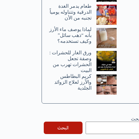
طعام يدمر الغدة
الدرقية وتتناوله يومياً
تجنبه من الأن
لماذا يوصف ماء الأرز
بأنه “ذهب سائل”
وكيف تستخدمه؟
ورق الغار للحشرات :
وصفة تجعل
الحشرات تهرب من
البيت
كريم البطاطس
والأرز لعلاج الزوائد
الجلدية
بحث
البحث