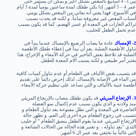
بين 3- 4 أسابيع بالمغص بشكل أكبر و يمكن أن يستمر حتى
عمر 4 – 5 أشهر. إذا بكى طفلك لمدة ساعتين يومياً لمدة 3 أيام
في الأسبوع، فهذا يعني أنه يعاني من المغص بشكل يومي.
أسباب المغص غير معروفة تماماً، و لكنه قد يحدث بسبب
تراكم الغازات في المعدة أو عسر الهضم، كما قد يكون بسبب
عدم تحمل الطفل للحليب.
2- الإمساك
عادة ما يصاب الرضيع بالإمساك عندما يبدأ في
تناول الأطعمة الصلبة. بعد أن تبدأ في إعطاء طفلك الأطعمة
الصلبة قد تلاحظ بعض التأخير في حركة الأمعاء و الإخراج، هذا
يعتبر أمر طبيعي و لكنه يسبب آلام المعدة للطفل.
قد يتسبب نقص الألياف في الطعام أو عدم تناول كميات كافية
من الماء في الإصابة بالإمساك، لذلك إحرص دائماً على تقديم
أطعمة غنية بالألياف و التي تساعد على تنظيم حركة الأمعاء.
3- الإرتجاع المريئي
قد يكون طفلك مصاب بالإرتجاع المريئي
منذ ولادته و الذي يكون بسبب عدم إكتمال نمو العضلة
العاصرة في المعدة و التي تظل مفتوحة بعد تناول الطعام و
تتسبب في رجوع الطعام مرة أخرى إلى الفم. و تظهر حالة
الإرتجاع المريئي عندما يقوم الطفل ببصق الطعام ” أو حليب
الثدي “بعد تناوله ، و تعتبر هذه الحالة من الحالات الشائعة و
التي غالباً ما تختفي بعد عمر ال 6 أشهر.