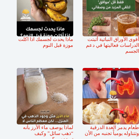
أقوى الأوراق النباتية أثبتت
ماذا يحدث لجسمك اذا اكلت
الدراسات فعاليتها في دعم
موزة قبل النوم
الجسم
طعام يدمر الغدة الدرقية
لماذا يوصف ماء الأرز بأنه
وتتناوله يومياً تجنبه من الأن
“ذهب سائل” وكيف