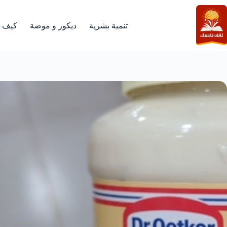
لتجاوز
لى
لمحتوى
تنمية بشرية
ديكور و موضة
كيف