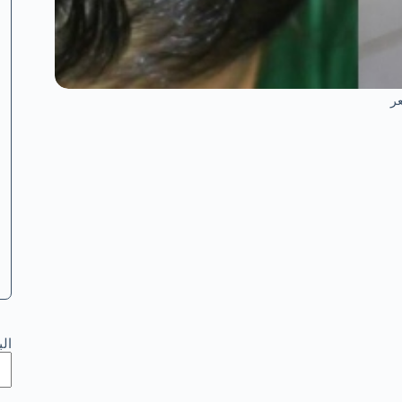
عر
ال