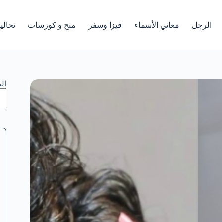
الرجل
معاني الأسماء
فيزا وسفر
منح و كورسات
تحالي
ال