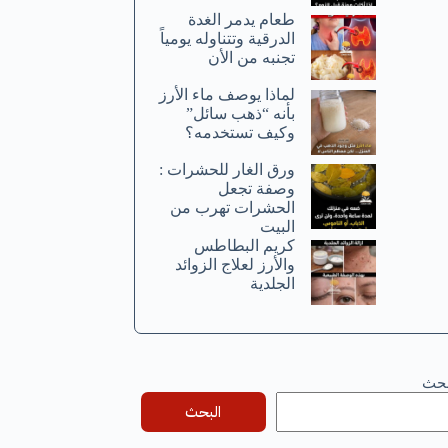
طعام يدمر الغدة
الدرقية وتتناوله يومياً
تجنبه من الأن
لماذا يوصف ماء الأرز
بأنه “ذهب سائل”
وكيف تستخدمه؟
ورق الغار للحشرات :
وصفة تجعل
الحشرات تهرب من
البيت
كريم البطاطس
والأرز لعلاج الزوائد
الجلدية
بحث
البحث