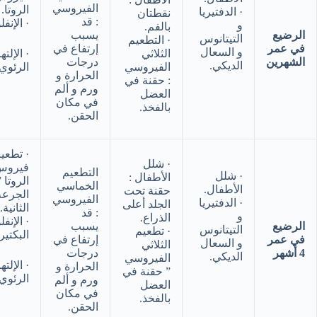
الفيروسي
الروتا.
· الدفتيريا
نقطتان
: قد
· الإنفل
و
بالفم.
الرضيع
يسبب
التيتانوس
· التطعيم
في عمر
إرتفاع في
و السعال
الثلاثي
· الإلت
الشهرين
درجات
الديكي.
الفيروسي
الرئوي.
الحرارة و
: حقنة في
ورم و ألم
العضل
في مكان
بالفخذ.
الحقن.
· تطعي
· شلل
فيروس
التطعيم
· شلل
الأطفال :
الروتا ”
الخماسي
الأطفال.
حقنة تحت
الجرعة
الفيروسي
· الدفتيريا
الجلد أعلى
الثانية.
: قد
و
الذراع.
· الإنفل
الرضيع
يسبب
التيتانوس
· تطعيم
البكتير
في عمر
إرتفاع في
و السعال
الثلاثي
4 أشهر
درجات
الديكي.
الفيروسي
· الإلت
الحرارة و
” حقنة في
الرئوي.
ورم و ألم
العضل
في مكان
بالفخذ.
الحقن.