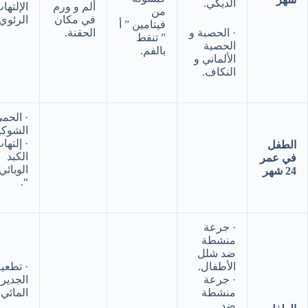
الديكي.
ألم و ورم
الإلتها
من
في مكان
الرئوي.
فيتامين ” أ
· الحصبة و
الحقنة.
” تنقط
الحصبة
بالفم.
الألماني و
النكاف.
· الحم
الشوكي
· إلتها
الطفل
الكبد
في عمر
الوبائي 
24 شهر
“.
· جرعة
منشطة
ضد شلل
الأطفال.
· تطعي
· جرعة
الجدير
منشطة
المائي.
ضد