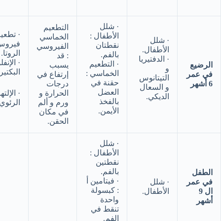
· شلل
التطعيم
· تطعي
الأطفال :
الخماسي
· شلل
فيروس
نقطتان
الفيروسي
الأطفال.
الروتا.
بالفم.
: قد
· الدفتيريا
· الإنفل
· التطعيم
الرضيع
يسبب
و
البكتير
الخماسي :
في عمر
إرتفاع في
التيتانوس
حقنة في
6 أشهر
درجات
و السعال
العضل
الحرارة و
· الإلت
الديكي.
بالفخذ
ورم و ألم
الرئوي.
الأيمن.
في مكان
الحقن.
· شلل
الأطفال :
نقطتين
بالفم.
الطفل
· فيتامين أ
في عمر
· شلل
: كبسولة
ال 9
الأطفال.
واحدة
أشهر
تنقط في
الفم.