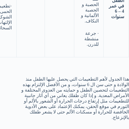
الطفل
الحصبة و
في عمر
·تطعيم
الحصبة
4 – 6
الحمى
الألمانية و
سنوات
الشوكي
النكاف.
الإلتها
السحائ
· جرعة
منشطة
للدرن.
هذا الجدول لأهم التطعيمات التي يحصل عليها الطفل منذ
الولادة و حتى سن ال 6 سنوات، و من الأفضل الإلتزام بهذه
التطعيمات لتحصين الطفل و حمايته من العدوى المختلفة و
الأمراض المعدية. و إذا كان طفلك يعاني من أي آثار جانبية
للتطعيمات مثل إرتفاع درجات الحرارة أو الشعور بالألم أو
التورم في موقع الحقن، يمكنك الإعتماد على بعض الأدوية
الخافضة للحرارة أو مسكنات الألم حتى لا يشعر طفلك
بالإنزعاج.