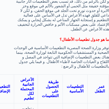
و لكن بالرغم من ذلك، قد تسبب بعض التطعيمات آثار جانبية
مؤقتة خفيفة مثل الحمى أو الشعور بالألم في موقع وخز
الابرة أو حدوث تورم تحت الجلد في موقع الحقن، و لكن لا
داعي للقلق فهذه الأعراض تدل في الأساس على فعالية
التطعيم و إستجابة الجهاز المناعي له بشكل إيجابي و يمكنك
الإعتماد على بعض مسكنات الألم و خافض الحرارة لتخفيف
هذه الأعراض عن الطفل.
ما هو جدول تطعيمات الأطفال؟
توفر وزارة الصحة المصرية التطعيمات الأساسية في الوحدات
الصحية و المستشفيات الحكومية التابعة لوزارة الصحة، بينما
هناك بعض التطعيمات الإضافية التي تتواجد في المصل و
اللقاح و العيادات الخاصة لأطباء الأطفال. و فيما يلي جدول
بالتطعيمات للأطفال و الرضع :
الأعراض
طريقة
الجانبية
عمر
التطعيمات
الحصول
التطعي
المحتملة
الطفل
الأساسية
على
الإضافي
لكل
التطعيمات
تطعيم
· تطعيم