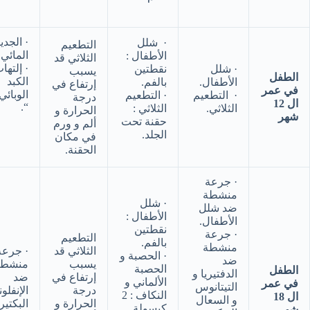
· الجد
· شلل
التطعيم
المائي.
الأطفال :
الثلاثي قد
· إلتها
· شلل
نقطتين
يسبب
الطفل
الكبد
الأطفال.
بالفم.
إرتفاع في
في عمر
الوبائي 
· التطعيم
· التطعيم
درجة
ال 12
“.
الثلاثي.
الثلاثي :
الحرارة و
شهر
حقنة تحت
ألم و ورم
الجلد.
في مكان
الحقنة.
· جرعة
منشطة
· شلل
ضد شلل
الأطفال :
الأطفال.
نقطتين
· جرعة
التطعيم
بالفم.
منشطة
الثلاثي قد
· جرعة
· الحصبة و
ضد
يسبب
منشطة
الحصبة
الطفل
الدفتيريا و
إرتفاع في
ضد
الألماني و
في عمر
التيتانوس
درجة
الإنفلون
النكاف : 2
ال 18
و السعال
الحرارة و
البكتير
كبسولة
شهر