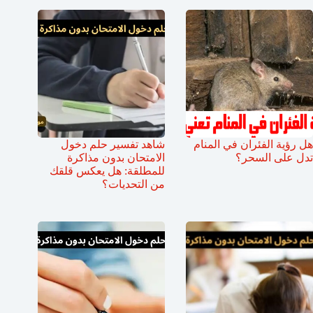
هل رؤية الفئران في المنام
شاهد تفسير حلم دخول
تدل على السحر؟
الامتحان بدون مذاكرة
للمطلقة: هل يعكس قلقك
من التحديات؟