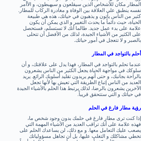
المطار مكان للأشخاص الذين سيقلعون و سيهبطون، و الأأمر
نفسه ينطبق على العلاقة بين الوفاة و مغادرة الركاب للمطار.
كثير من الناس يأتون و يذهبون في حياتك، هذه هي طبيعة
الحياة، حيث دائماً ما يحدث التغيير و الذي يمكن أن يكون
علامة على بدء عمل جديد. طالما أنك لا تستسلم، فستحصل
على الكثير من الأشياء الجيدة، لذلك من الأفضل أن تتحلى
بالصبر و لا تتعجل في أمور حياتك.
أحلم بالتواجد في المطار
عندما تحلم بالتواجد في المطار، فهذا يدل على علاقتك، و أن
سلوكك في مواجهة الحياة يجعل الكثير من الناس يشعرون
بالراحة بجانبك، و حتى أنهم يريدون تقليد أسلوبك الرائع. يريد
العديد من الناس إتباع الطريقة التي تعيش بها لأنها تجعل
الآخرين يشعرون بالرضا، لذلك يرتبط هذا الحلم بالأشياء الجيدة
في حياتك و التي ستتحقق قريباً.
رؤية مطار فارغ في الحلم
إذا كنت ترى مطار فارغ في حلمك بدون وجود شخص ما،
فهذه علامة على أنك تراقب العديد من الأشياء المهمة التي
يصعب عليك التعامل معها. و مع ذلك، لن يساعدك الحلم على
تخطي مشاكلك و التغلب عليها، بل أن تجاهل مسؤولياتك