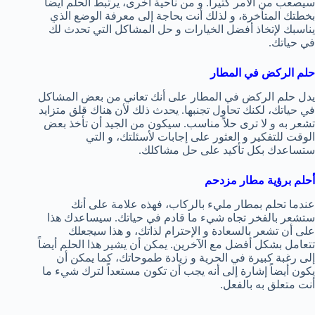
سيصعب من الأمر كثيراً. و من ناحية أخرى، يرتبط الحلم أيضاً
بخطتك المتأخرة، و لذلك أنت بحاجة إلى معرفة الوضع الذي
يناسبك لإتخاذ أفضل الخيارات و حل المشاكل التي تحدث لك
في حياتك.
حلم الركض في المطار
يدل حلم الركض في المطار على أنك تعاني من بعض المشاكل
في حياتك، لكنك تحاول تجنبها. يحدث ذلك لأن هناك قلق متزايد
تشعر به و لا ترى حلاً مناسب. سيكون من الجيد أن تأخذ بعض
الوقت للتفكير و العثور على إجابات لأسئلتك، و التي
ستساعدك بكل تأكيد على حل مشاكلك.
أحلم برؤية مطار مزدحم
عندما تحلم بمطار مليء بالركاب، فهذه علامة على أنك
ستشعر بالفخر تجاه شيء ما قادم في حياتك. سيساعدك هذا
على أن تشعر بالسعادة و الإحترام لذاتك، و هذا سيجعلك
تتعامل بشكل أفضل مع الآخرين. يمكن أن يشير هذا الحلم أيضاً
إلى رغبة كبيرة في الحرية و زيادة طموحاتك، كما يمكن أن
يكون أيضاً إشارة إلى أنه يجب أن تكون مستعداً لترك شيء ما
أنت متعلق به بالفعل.