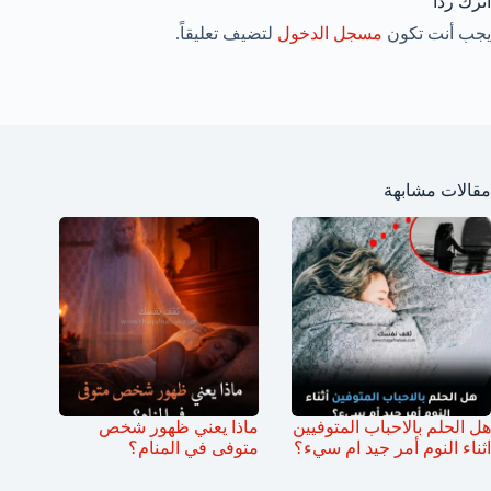
اترك ردّاً
يجب أنت تكون
مسجل الدخول
لتضيف تعليقاً.
مقالات مشابهة
هل الحلم بالاحباب المتوفيين
ماذا يعني ظهور شخص
اثناء النوم أمر جيد ام سيء؟
متوفى في المنام؟