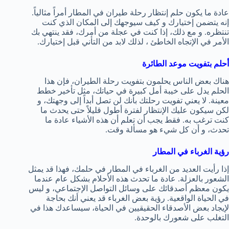
عادة ما يكون حلم إنتظار رحلة طيران في المطار أمراً مثالياً.
إنه يتضمن إختيارك و كيف سيوجهك إلى المكان الذي كنت
تنتظره. و مع ذلك، إذا كنت في عجلة من أمرك، فقد ينتهي بك
الأمر في الإتجاه الخاطئ ، لذلك لابد من التأني قبل إختيارك.
أحلم بتفويت موعد الطائرة
هناك بعض الناس يحلمون بتفويت رحلة الطيران، فإن هذا
الحلم يدل على خيبة أمل كبيرة في حياتك، مثل تأخير خطط
معينة. لا يعني تفويت رحلتك بأنك لن تصل أبداً إلى وجهتك، و
لكن سيكون عليك الإنتظار لفترة أطول قليلاً حتى يحدث ما
كنت ترغب به. فقط يجب أن تعلم أن هذه الأشياء عادة ما
تحدث، و أن كل شيء هو مسألة وقت.
رؤية الغرباء في المطار
إذا رأيت العديد من الغرباء في المطار في حلمك، فهذا قد يمثل
الشعور بالعزلة. عادة ما تحدث هذه الأحلام بشكل عام عندما
يكون معظم أصدقائك على وسائل التواصل الإجتماعي، و ليس
في الحياة الواقعية. رؤية بعض الغرباء قد يعني أنك بحاجة
لإيجاد بعض الأصدقاء الحقيقيين في الحياة، سيساعدك هذا في
التغلب على شعورك بالوحدة.