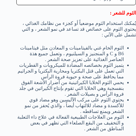
الثوم للشعر :
يُمكنك استخدام الثوم موضعياً أو كجزء من نظامك الغذائي ،
يحتوي الثوم على خصائص قد تساعد في نمو الشعر ، و التي
تشمل على الآتي :
الثوم الخام غني بالفيتامينات و المعادن مثل فيتامينات
B6 و C و المنجنيز و السيلنيوم ، وتعمل جميع هذة
العناصر الغذائية على تعزيز صحة الشعر .
يتميز الثوم بخصائصه المضادة للميكروبات و الفطريات
التي تعمل على قتل البكتريا ومحارية البكتريا و الجراثيم
مما يحافظ على صحة و حيوية فروة الرأس
يحمي الثوم الخلايا الكيراتينية من أضرار الأشعة الفوق
بنفسجية وهي الخلايا التي تقوم بإنتاج الكيراتين في جلد
فروة الرأس و بصيلات الشعر .
يحتوي الثوم على مركب الآليسين وهو مضاد قوي
للأكسدة و مضاد للالتهاب أيضاً ، والذي يُحفز من نمو
الشعر ويمنع تساقطه .
الثوم من العلاجات الطبيعية الفعالة في علاج داء الثعلبة
و التخفيف من البقع الصلعاء التي تظهر في بعض
المناطق من الشعر .