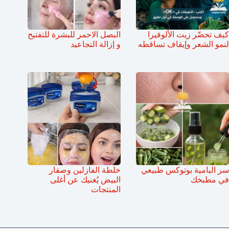
كيف تحضّر زيت الألوفيرا
البصل الاحمر للبشرة للتفتيح
لنمو الشعر وإيقاف تساقطه
و إزالة التجاعيد
سر البامية بوتوكس طبيعي
خلطة الفازلين وصفار
في مطبخك
البيض يُغنيك عن أغلى
المنتجات