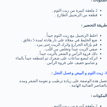
المكونات :
2 ملعقة كبيرة من زيت الثوم .
قطعة من الزنجبيل الطازج .
طريقة التحضير :
اخلط الزنجبيل مع زيت الثوم جيداً .
ضع الخليط في مقلاة على نار هادئة لمدة 5 دقائق .
قم بإزالة الحرارة واترك الزيت ختى يبرد .
صفي الزيت جيداً وتخلص من اللٌب .
دلك فروة الرأس و الشعر بالزيت جيداً .
اتركه لبضع ساعات على شعرك ثم اشطفه جيداً بالماء
و شامبو خفيف على فروة الرأس .
3- زيت الثوم و البيض وعسل النحل :
تعمل هذة الوصفة على زيادة ترطيب و نعومة الشعر ومده
بالعناصر الغذائية الهامة .
المكونات :
2 ملعقة كبيرة من زيت الثوم .