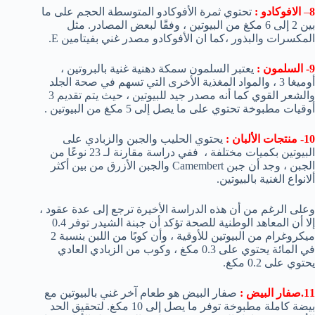
8
–
الافوكادو :
تحتوي ثمرة الأفوكادو المتوسطة الحجم على ما
بين 2 إلى 6 مكغ من البيوتين ، وفقًا لبعض المصادر. مثل
المكسرات والبذور ،كما ان الأفوكادو مصدر غني بفيتامين E.
9- السلمون :
يعتبر السلمون سمكة دهنية غنية بالبروتين ،
أوميغا 3 ، والمواد المغذية الأخرى التي تسهم في صحة الجلد
والشعر القوي كما أنه مصدر جيد للبيوتين ، حيث يتم تقديم 3
أوقيات مطبوخة تحتوي على ما يصل إلى 5 مكغ من البيوتين .
10- منتجات الألبان :
يحتوي الحليب والجبن والزبادي على
البيوتين بكميات مختلفة ، ففي دراسة مقارنة لـ 23 نوعًا من
الجبن ، وجد أن جبن Camembert والجبن الأزرق من بين أكثر
ألانواع الغنية بالبيوتين.
وعلى الرغم من أن هذه الدراسة الأخيرة ترجع إلى عدة عقود ،
إلا أن المعاهد الوطنية للصحة تؤكد أن جبنة الشيدر توفر 0.4
ميكروغرام من البيوتين للأوقية ، وأن كوبًا من اللبن بنسبة 2
في المائة يحتوي على 0.3 مكغ ، وكوب من الزبادي العادي
يحتوي على 0.2 مكغ.
11.
صفار البيض :
صفار البيض هو طعام آخر غني بالبيوتين مع
بيضة كاملة مطبوخة توفر ما يصل إلى 10 مكغ. لتحقيق الحد