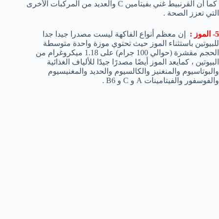
كما أن القرنبيط غني بفيتامين C والعديد من المركبات الأخرى
التي تعزز الصحة .
5-
الموز :
إن معظم أنواع الفاكهة ليست مصدرا جيدا جدا
للبيوتين باستثناء الموز حيث تحتوي موزة واحدة متوسطة
الحجم مقشرة (حوالي 100 جرام) على 1.18 ميكروغرام من
البيوتين ، كمايعد الموز أيضًا مصدرًا جيدًا للألياف الغذائية
والبوتاسيوم والمنغنيز والكالسيوم والحديد والمغنيسيوم
والفوسفور والفيتامينات A و C و B6 .