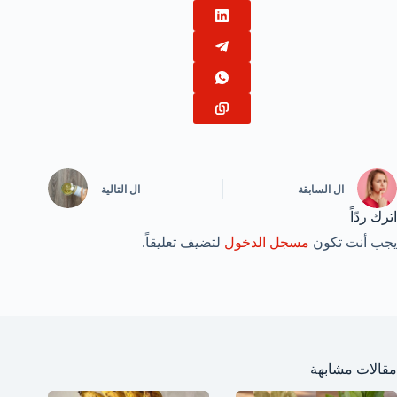
ال
السابقة
ال
التالية
اترك ردّاً
يجب أنت تكون
مسجل الدخول
لتضيف تعليقاً.
مقالات مشابهة