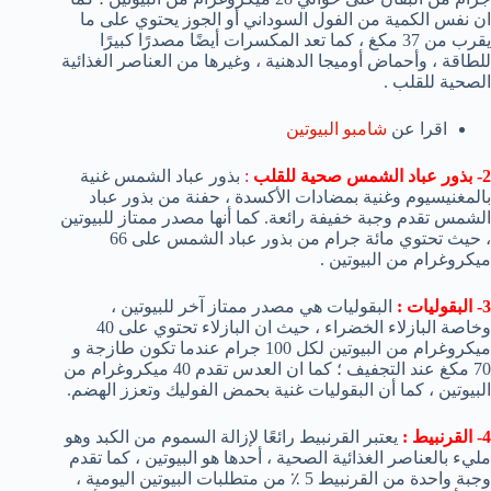
ان نفس الكمية من الفول السوداني أو الجوز يحتوي على ما
يقرب من 37 مكغ ، كما تعد المكسرات أيضًا مصدرًا كبيرًا
للطاقة ، وأحماض أوميجا الدهنية ، وغيرها من العناصر الغذائية
الصحية للقلب .
اقرا عن
شامبو البيوتين
2- بذور عباد الشمس صحية للقلب
:
بذور عباد الشمس غنية
بالمغنيسيوم وغنية بمضادات الأكسدة ، حفنة من بذور عباد
الشمس تقدم وجبة خفيفة رائعة. كما أنها مصدر ممتاز للبيوتين
، حيث تحتوي مائة جرام من بذور عباد الشمس على 66
ميكروغرام من البيوتين .
3- البقوليات :
البقوليات هي مصدر ممتاز آخر للبيوتين ،
وخاصة البازلاء الخضراء ، حيث ان البازلاء تحتوي على 40
ميكروغرام من البيوتين لكل 100 جرام عندما تكون طازجة و
70 مكغ عند التجفيف ؛ كما ان العدس تقدم 40 ميكروغرام من
البيوتين ، كما أن البقوليات غنية بحمض الفوليك وتعزز الهضم.
4- القرنبيط :
يعتبر القرنبيط رائعًا لإزالة السموم من الكبد وهو
مليء بالعناصر الغذائية الصحية ، أحدها هو البيوتين ، كما تقدم
وجبة واحدة من القرنبيط 5 ٪ من متطلبات البيوتين اليومية ،