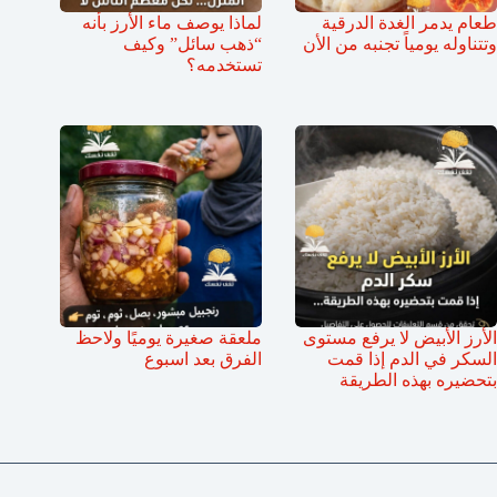
طعام يدمر الغدة الدرقية
لماذا يوصف ماء الأرز بأنه
وتتناوله يومياً تجنبه من الأن
“ذهب سائل” وكيف
تستخدمه؟
الأرز الأبيض لا يرفع مستوى
ملعقة صغيرة يوميًا ولاحظ
السكر في الدم إذا قمت
الفرق بعد اسبوع
بتحضيره بهذه الطريقة