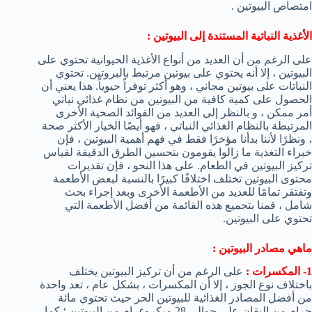
امتصاص البيوتين .
الأغذية النباتية المستندة إلى البيوتين :
على الرغم من أن العديد من أنواع الأغذية الحيوانية تحتوي على
البيوتين ، إلا أنه يحتوي على بيوتين مرتبط بالبروتين. تحتوي
النباتات على بيوتين مجاني ، وهو أكثر توفراً حيوياً. هذا يعني أن
الحصول على كمية كافية من البيوتين من نظام غذائي نباتي
أمر ممكن ، و بالنظر إلى العديد من الفوائد الصحية الأخرى
المرتبطة بالنظام الغذائي النباتي ، فهو أيضًا الخيار الأكثر صحة
، ونظرًا لأننا بدأنا مؤخرًا فقط في فهم أهمية البيوتين ، فإن
خبراء التغذية ما زالوا يقومون بتحسين الطرق الدقيقة لقياس
تركيز البيوتين في الطعام. على هذا النحو ، فإن تقديرات
محتوى البيوتين تختلف اختلافًا كبيرًا بالنسبة لبعض الأطعمة
وتفتقر تمامًا للعديد من الأطعمة الأخرى وبعد إجراء بحث
شامل ، قمنا بتجميع هذه القائمة من أفضل الأطعمة التي
تحتوي على البيوتين.
ماهي مصادر البيوتين :
1- المكسرات :
على الرغم من أن تركيز البيوتين يختلف
باختلاف نوع الجوز ، إلا أن المكسرات ، بشكل عام ، تعد واحدة
من أفضل المصادر الغذائية للبيوتين الحر حيث تحتوي مائة
جرام من البقان على حوالي 28 ميكروغرام من البيوتين ؛ كما