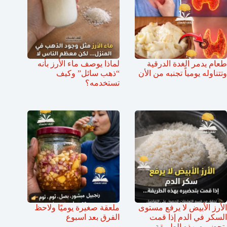
طعام يدمر الغدة الدرقية
لماذا يوصف ماء الأرز بأنه
وتتناوله يومياً تجنبه من الأن
“ذهب سائل” وكيف
تستخدمه؟
الأرز الأبيض لا يرفع مستوى
ملعقة صغيرة يوميًا ولاحظ
السكر في الدم إذا قمت
الفرق بعد اسبوع
بتحضيره بهذه الطريقة