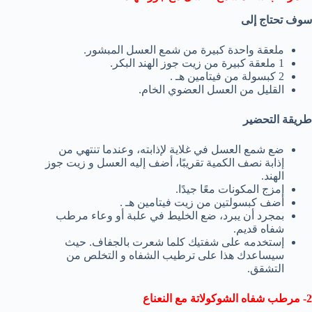
سوف تحتاج إلى
ملعقة واحدة كبيرة من شمع العسل المبشور.
1 ملعقة كبيرة من زيت جوز الهند البكر.
2 كبسولة من فيتامين هـ .
القليل من العسل العضوي الخام.
طريقة التحضير
ضع شمع العسل في غلاية لإذابته، وعندما تنتهي من
إذابة نصف الكمية تقريبًا، أضف إليه العسل و زيت جوز
الهند.
إمزج المكونات معًا جيدًا.
أضف كبسولتين من زيت فيتامين هـ .
بمجرد أن يبرد، ضع الخليط في علبة أو وعاء مرطب
شفاه قديم.
إستخدمه على شفتيك كلما شعرت بالجفاف. حيث
سيساعدك هذا على ترطيب الشفاه و التخلص من
التشقق.
2- مرطب شفاه الشوكولاتة مع النعناع