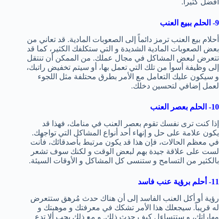
أفضل كثيراً.
9- الحلم ببيع العنب
أحلام بيع العنب ترمز دائماً إلى الصعوبات المادية. قد تعاني من
بعض الصعوبات المادية الشديدة و التي ستكلفك الكثير، كما قد
تتعرض لبعض المشاكل في مجال عملك. من الممكن أن تنتقل
إلى وظيفة أسوأ من تلك التي تعمل بها، أو سيتم تخفيض راتبك،
و سيكون عليك التعامل مع الأمر بطرق محتلفة مثل اللجوء
لعمل إضافي لتحسين دخلك.
10- الحلم بعصر العنب
إذا كنت ترى نفسك تقوم بعصر العنب في منامك، فهذا قد
يكون علامة على حل و إنهاء أحد أنواع المشاكل التي تواجهك.
في معظم الحالات، فإن هذا قد يكون مرتبط بأصدقائك، فأنت
لست على علاقة جيدة بهم لبعض الوقت و لكنك سوف تشعر
بالكثير من التسامح و ستنسى كل المشاكل و الأوقات السيئة.
11- أحلم برؤية عنب فاسد
رؤية أو أكل العنب الفاسد إلى أن هناك حدث مُرهق ستتعرض
له قريباً. سيجعلك هذا الأمر تشكك في معرفتك و موهبتك و
مهاراتك، و ستتساءل كيف حدث ذلك. و مع ذلك يجب ألا تدع