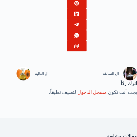
ال
السابقة
ال
التالية
اترك ردّاً
يجب أنت تكون
مسجل الدخول
لتضيف تعليقاً.
مقالات مشابهة