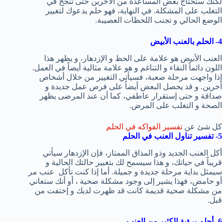
لكنك ستحتاج بعض المساعدة من الآخرين حتى تنجح في
التغلب على المشكلة. في النهاية، فهو حلم يدعوك لتغيير
الوضع الحالي و تجنب اللحظات العصيبة.
4- الحلم بالعنب الأبيض
العنب الأبيض هو علامة على الحظ و الإزدهار، و يظهر هذا
اللون دائماً النقاء و التناغم و هو علامة مثالية أيضاً في العمل.
إذا واجهت مرحلة صعبة، فسيأتي التغيير من خلال أشخاص
آخرين. و قد يحصل البعض أيضاً على فرص عمل جديدة و
صداقة و حتى إستقرار عاطفي، كما أن عند المرضى يظهر
الصحة و التغلب على المرض.
كل شئ عن
تفسير الفواكه في الحلم
5- تفسير تناول العنب في الحلم
أكل العنب الجديد وذو المذاق الممتاز، فإن الإزدهار سيأتي
قريباً في حياتك، و هذا سيسمح لك بتغيير حالتك الحالية و
سيمثل بداية مرحلة جديدة و جميلة. أما إذا كنت تأكل عنب مر
أو حامض، فهذا يشير إلى وجود مشكلة صحية ، أو أنك ستعاني
من مشكلة صحية قديمة كانت قد ظهرت لديك و إختفت من
قبل.
6- أحلم برؤية الكثير من العنب