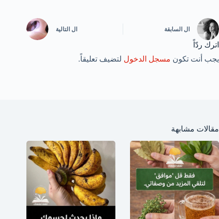
ال
السابقة
ال
التالية
اترك ردّاً
يجب أنت تكون
مسجل الدخول
لتضيف تعليقاً.
مقالات مشابهة