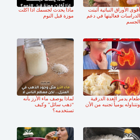
أقوى الأوراق النباتية أثبتت
ماذا يحدث لجسمك اذا اكلت
الدراسات فعاليتها في دعم
موزة قبل النوم
الجسم
طعام يدمر الغدة الدرقية
لماذا يوصف ماء الأرز بأنه
وتتناوله يومياً تجنبه من الأن
“ذهب سائل” وكيف
تستخدمه؟