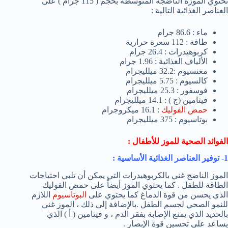
تحتوي الموزة الناضجة المتوسطة بحجم ( 115 جرام ) على
العناصر الغذائية التالية :
ماء : 86.6 جرام
طاقة : 112 سعرة حرارية
كربوهيدرات : 26.4 جرام
الألياف الغذائية : 1.96 جرام
مغنسيوم :32.2 ميلليجرام
كالسيوم : 5.75 ميلليجرام
فوسفور : 25.3 ميلليجرام
فيتامين (ج ) : 14.1 ميلليجرام
حمض الفوليك
: 16.1 ميكروجرام
بوتاسيوم : 375 ميلليجرام
الفوائد الصحية للموز للأطفال :
1- توفير العناصر الغذائية الأساسية :
الموز الناضج غني بالكربوهيدرات التي يمكن أن تلبي احتياجات
الطاقة للطفل . كما يحتوي الموز أيضاً على حمض الفوليك
الذي يحسن من قوة الدماغ كما يحتوي على
البوتاسيوم
اللازم
للنمو الصحي لجسم الطفل .بالإضافة إلى ذلك ، الموز غني
بالحديد الذي يمنع الإصابة بفقر الدم ، و فيتامين ( أ ) الذي
يساعد على تحسين قوة الإبصار .