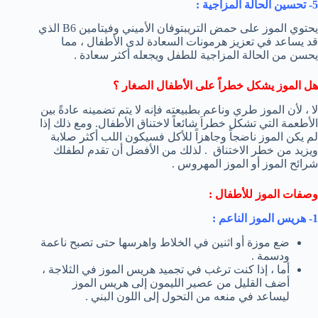
5- تحسين الحالة المزاجية :
يحتوي الموز على حمض التريبتوفان الأميني وفيتامين B6 الذي
قد يساعد في تعزيز هرمونات السعادة لدى الأطفال ، مما
يحسن من الحالة المزاجية للطفل ويجعله أكثر سعادة .
هل الموز يشكل خطراً على الأطفال الصغار ؟
لا ، لأن الموز طري وناعم بطبيعته فإنه لا يتم تضمينه عادةً بين
الأطعمة التي تشكل خطراَ شائعاً لاختناق الأطفال. ومع ذلك إذا
لم يكن الموز ناضجاً وجاهزاً للأكل فسيكون اللب أكثر صلابة
ويزيد من خطر الاختناق . لذلك من الأفضل أن تقدم لطفلك
شرائح الموز أو الموز المهروس .
وصفات الموز للأطفال :
1- هريس الموز الناعم :
ضع موزة أو اثنين في الخلاط واهرسها حتى تصبح ناعمة
ودسمة .
أما ، إذا كنت ترغب في تجميد هريس الموز في الثلاجة ،
أضف القليل من عصير الليمون إلى هريس الموز
ليساعد في منعه من التحول إلى اللون البني .