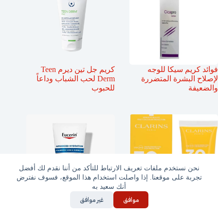
فوائد كريم سيكا للوجه
كريم جل تين ديرم Teen
لإصلاح البشرة المتضررة
Derm لحب الشباب وداعاً
والضعيفة
للحبوب
نحن نستخدم ملفات تعريف الارتباط للتأكد من أننا نقدم لك أفضل
تجربة على موقعنا. إذا واصلت استخدام هذا الموقع، فسوف نفترض
أنك سعيد به
موافق
غير موافق
واقي شمس كلارنس
واقي يوسيرين للبشرة
للبشره الجافة مقارنة شامل
الجافه احمى بشرتك بكل