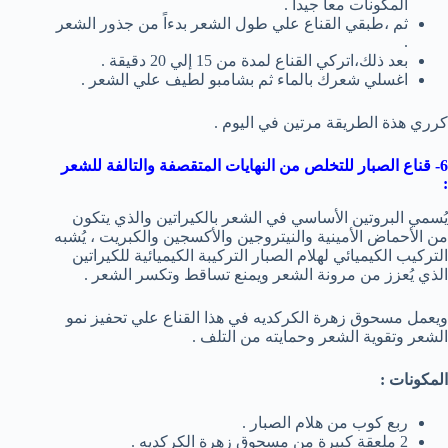
المكونات معاً جيداً .
ثم ،طبقي القناع علي طول الشعر بدءاً من جذور الشعر
.
بعد ذلك،اتركي القناع لمدة من 15 إلي 20 دقيقة .
اغسلي شعرك بالماء ثم بشامبو لطيف علي الشعر .
كرري هذة الطريقة مرتين في اليوم .
6- قناع الصبار للتخلص من النهايات المتقصفة والتالفة للشعر
:
يُسمي البروتين الأساسي في الشعر بالكيراتين والذي يتكون
من الأحماض الأمينية والنيتروجين والأكسجين والكبريت ، يُشبه
التركيب الكيميائي لهلام الصبار التركيبة الكيميائية للكيراتين
الذي يُعزز من مرونة الشعر ويمنع تساقط وتكسر الشعر .
ويعمل مسحوق زهرة الكركديه في هذا القناع علي تحفيز نمو
الشعر وتقوية الشعر وحمايته من التلف .
المكونات :
ربع كوب من هلام الصبار .
2 ملعقة كبيرة من مسحوق زهرة الكركديه .