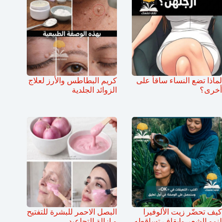
لماذا تضع النساء ساقاً على
كريم البطاطس والأرز لعلاج
أخرى؟
الزوائد الجلدية
كيف تحضّر زيت الألوفيرا
البصل الاحمر للبشرة للتفتيح
لنمو الشعر وإيقاف تساقطه
و إزالة التجاعيد