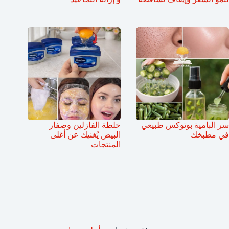
سر البامية بوتوكس طبيعي
خلطة الفازلين وصفار
في مطبخك
البيض يُغنيك عن أغلى
المنتجات