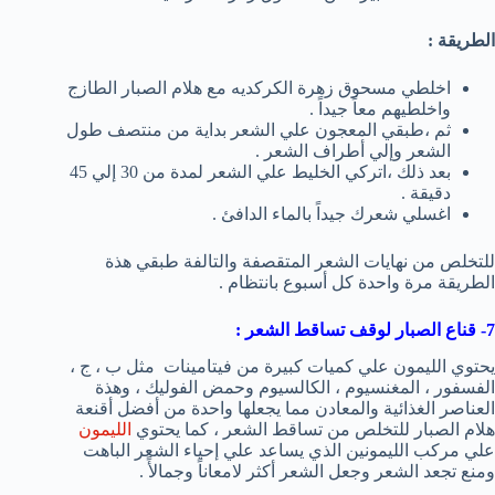
الطريقة :
اخلطي مسحوق زهرة الكركديه مع هلام الصبار الطازج
واخلطيهم معاً جيداً .
ثم ،طبقي المعجون علي الشعر بداية من منتصف طول
الشعر وإلي أطراف الشعر .
بعد ذلك ،اتركي الخليط علي الشعر لمدة من 30 إلي 45
دقيقة .
اغسلي شعرك جيداً بالماء الدافئ .
للتخلص من نهايات الشعر المتقصفة والتالفة طبقي هذة
الطريقة مرة واحدة كل أسبوع بانتظام .
7- قناع الصبار لوقف تساقط الشعر :
يحتوي الليمون علي كميات كبيرة من فيتامينات مثل ب ، ج ،
الفسفور ، المغنسيوم ، الكالسيوم وحمض الفوليك ، وهذة
العناصر الغذائية والمعادن مما يجعلها واحدة من أفضل أقنعة
هلام الصبار للتخلص من تساقط الشعر ، كما يحتوي
الليمون
علي مركب الليمونين الذي يساعد علي إحياء الشعر الباهت
ومنع تجعد الشعر وجعل الشعر أكثر لامعاناً وجمالأً .