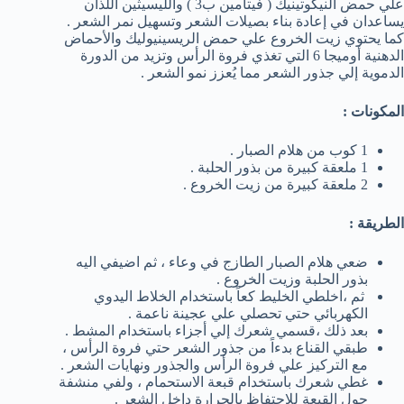
علي حمض النيكوتينيك ( فيتامين ب3 ) والليسيثين اللذان
يساعدان في إعادة بناء بصيلات الشعر وتسهيل نمر الشعر .
كما يحتوي زيت الخروع علي حمض الريسينيوليك والأحماض
الدهنية أوميجا 6 التي تغذي فروة الرأس وتزيد من الدورة
الدموية إلي جذور الشعر مما يُعزز نمو الشعر .
المكونات :
1 كوب من هلام الصبار .
1 ملعقة كبيرة من بذور الحلبة .
2 ملعقة كبيرة من زيت الخروع .
الطريقة :
ضعي هلام الصبار الطازج في وعاء ، ثم اضيفي اليه
بذور الحلبة وزيت الخروع .
ثم ،اخلطي الخليط كعاً باستخدام الخلاط اليدوي
الكهربائي حتي تحصلي علي عجينة ناعمة .
بعد ذلك ،قسمي شعرك إلي أجزاء باستخدام المشط .
طبقي القناع بدءاً من جذور الشعر حتي فروة الرأس ،
مع التركيز علي فروة الرأس والجذور ونهايات الشعر .
غطي شعرك باستخدام قبعة الاستحمام ، ولفي منشفة
حول القبعة للاحتفاظ بالحرارة داخل الشعر .