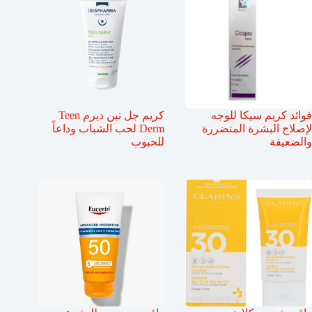
فوائد كريم سيكا للوجه
كريم جل تين ديرم Teen
لإصلاح البشرة المتضررة
Derm لحب الشباب وداعاً
والضعيفة
للحبوب