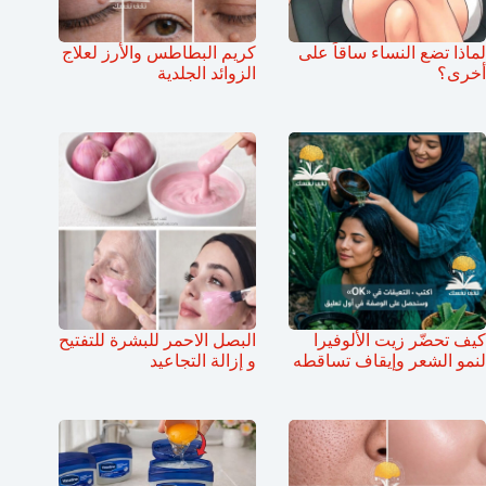
لماذا تضع النساء ساقاً على
كريم البطاطس والأرز لعلاج
أخرى؟
الزوائد الجلدية
كيف تحضّر زيت الألوفيرا
البصل الاحمر للبشرة للتفتيح
لنمو الشعر وإيقاف تساقطه
و إزالة التجاعيد