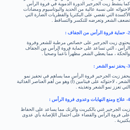
كما ينشط زيت الجرجير الدورة الدموية في فروة الرأس
لاحتوائه على نسبة عالية من الحديد والبوتاسيوم ومضادات
الأكسدة التي تقضي على البكتريا والفطريات الضارة التي
تضعف الشعر وتعرضه للتكسر والتساقط .
2- حماية فروة الرأس من الجفاف :
يحتوي زيت الجرجير على خصائص مرطبة للشعر وفروة
الرأس ، التي تساعد على حماية فروة الرأس من الجفاف
والحكة ، مما يعطي الشعر مظهراً ناعماُ وصحياً .
3- يحفز نمو الشعر :
يحفز زيت الجرحير فروة الرأس مما يساهم في تحفيز نمو
الشعر ، لاحتوائه على فيتامين (أ) وهو من أهم العناصر الغذائية
التي تعزز نمو الشعر وتغذيته .
4- علاج ومنع النهابات وعدوى فروة الرأس :
زيت الجرجير غني بالكبريت والزنك مما يساعد على الحفاظ
على فروة الرأس والقضاء على احتمال اللإصابة بأي عدوى
بكتيرية .