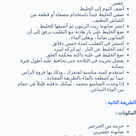
عصير .
أضف الثوم إلى الخليط .
صفي الخليط جيداً باستخدام مصفاه أو قطعة من
الشاش النظيف .
ابشر صابونة زيت الزيتون ثم أضيفها للخليط .
ضع الخليط على نار هادئة مع التقليب برفق إلى أن
الصابون تماماً ، ويغلي الماء .
استمر في التقليب لمدة خمس دقائق .
ابعد الخليط عن النار ، ثم اتركه ليبرد .
ضع الخليط في علبة داكنة محكمة الغلق .
يفضل تخزينه في الثلاجة حتى تحافظ عليه أطول فترة
ممكنة .
استخدم كمية مناسبة لشعرك ، ودلك بها فروة الرأس
جيداً ثم اشطفه بالماء بالطريقة المعتادة .
إذا وجدت الشامبو متجمد ، يُمكنك تدفئته قليلاً في حمام
من الماء الساخن .
الطريقة الثانية :
المكونات :
حزمة من الجرحير
صابونة جلسرين