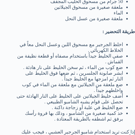
50 جرام من مسحوق الحليب المجفف
ملعقة صغيرة من مسحوق الجيلاتين
الماء
ملعقة صغيرة من عسل النحل
طريقة التحضير :
اخلط الجرجير مع مسحوق اللبن وعسل النحل معاً في
الخلاط الكهربائي .
صفي الخليط جيداً باستخدام مصفاه أو قطعة نظيفة من
القماش .
ضع كوب من الماء ، ثم سخن الخليط على نار هادئة .
ابشر صابونة الجلسرين ، ثم ضعها فوق الخليط على
النار ثم امزجها مع الخليط جيداً .
ضع ملعقة من الجيلاتين مع ملعقة من الماء في كوب
واخلطهم جيداً .
أضف خليط الجيلاتين على الخليط على النار الهادئة حتى
تحصل على قوام يشبه الشامبو الطبيعي .
ضع الخليط في علبة أو زجاجة داكنة .
خذ كمية صغيرة من الشامبو ، ودلك بها فروة رأسك
برفق ثم اشطفه بالطريقة المعتادة .
إذا كنت تريد استخدام شامبو الجرجير العشبي ، فيجب عليك