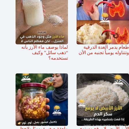
طعام يدمر الغدة الدرقية
لماذا يوصف ماء الأرز بأنه
وتتناوله يومياً تجنبه من الأن
“ذهب سائل” وكيف
تستخدمه؟
الأرز الأبيض لا يرفع مستوى
ملعقة صغيرة يوميًا ولاحظ