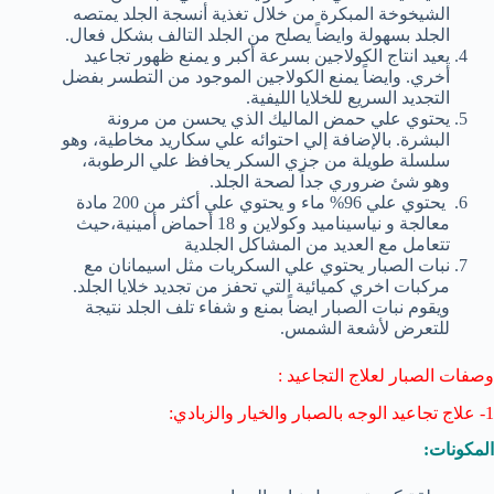
الشيخوخة المبكرة من خلال تغذية أنسجة الجلد يمتصه
الجلد بسهولة وايضاً يصلح من الجلد التالف بشكل فعال.
يعيد انتاج الكولاجين بسرعة أكبر و يمنع ظهور تجاعيد
أخري. وايضاً يمنع الكولاجين الموجود من التطسر بفضل
التجديد السريع للخلايا الليفية.
يحتوي علي حمض الماليك الذي يحسن من مرونة
البشرة. بالإضافة إلي احتوائه علي سكاريد مخاطية، وهو
سلسلة طويلة من جزي السكر يحافظ علي الرطوبة،
وهو شئ ضروري جداً لصحة الجلد.
يحتوي علي 96% ماء و يحتوي علي أكثر من 200 مادة
معالجة و نياسيناميد وكولاين و 18 أحماض أمينية،حيث
تتعامل مع العديد من المشاكل الجلدية
نبات الصبار يحتوي علي السكريات مثل اسيمانان مع
مركبات اخري كميائية التي تحفز من تجديد خلايا الجلد.
ويقوم نبات الصبار ايضاً بمنع و شفاء تلف الجلد نتيجة
للتعرض لأشعة الشمس.
وصفات الصبار لعلاج التجاعيد :
1- علاج تجاعيد الوجه بالصبار والخيار والزبادي:
المكونات: