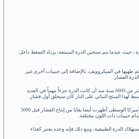
، حيث عندما يتم تسخين الذرة المنبثقة، يزداد الضغط داخل
يتم طهيها في الميكروويف، بالإضافة إلى حبيبات أخرى غير
لذرة الفشار.
تاريخياً، هناك دليل على أن الفشار قد تمتعت به الثقافات القديمة منذ أكثر من 6000 سنة منذ أن كانت الذرة جزءاً مهماً في العديد
يط لهذا المنتج النباتي على النار كان سيخلق أول فشار.
وكانت الاكتشافات الأثرية السابقة للفاكهة في بيرو، لكن نيو مكسيكو وأميركا الوسطى أظهرت أيضا بقايا من إنتاج الفشار قبل 5000
دام حبيبات ذات اللون مختلفة.
ستهلاك الذرة الطبيعية، ومع ذلك فإنه وحده يعتبر كغذاء