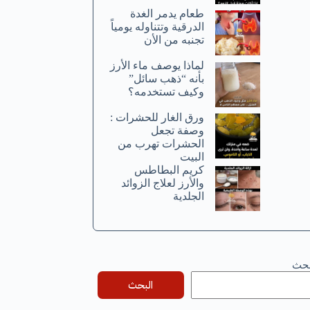
طعام يدمر الغدة
الدرقية وتتناوله يومياً
تجنبه من الأن
لماذا يوصف ماء الأرز
بأنه “ذهب سائل”
وكيف تستخدمه؟
ورق الغار للحشرات :
وصفة تجعل
الحشرات تهرب من
البيت
كريم البطاطس
والأرز لعلاج الزوائد
الجلدية
بحث
البحث