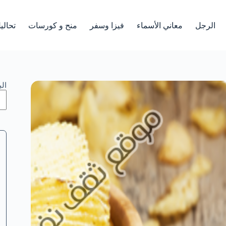
الرجل
معاني الأسماء
فيزا وسفر
منح و كورسات
تحالي
ال