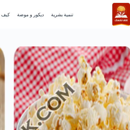
لتجاوز
لى
لمحتوى
تنمية بشرية
ديكور و موضة
كيف