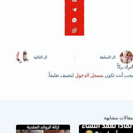
ال
السابقة
ال
التالية
اترك ردّاً
يجب أنت تكون
مسجل الدخول
لتضيف تعليقاً.
مقالات مشابهة