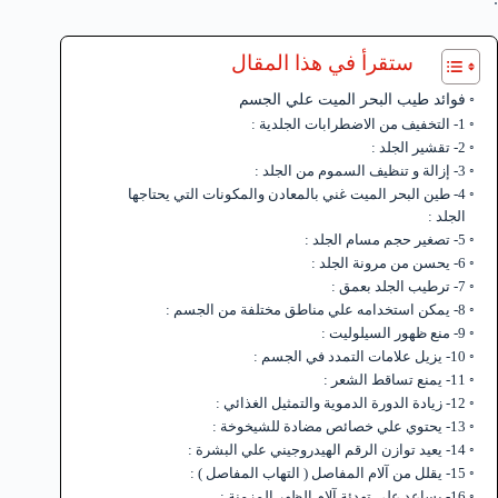
ستقرأ في هذا المقال
فوائد طيب البحر الميت علي الجسم
1- التخفيف من الاضطرابات الجلدية :
2- تقشير الجلد :
3- إزالة و تنظيف السموم من الجلد :
4- طين البحر الميت غني بالمعادن والمكونات التي يحتاجها
الجلد :
5- تصغير حجم مسام الجلد :
6- يحسن من مرونة الجلد :
7- ترطيب الجلد بعمق :
8- يمكن استخدامه علي مناطق مختلفة من الجسم :
9- منع ظهور السيلوليت :
10- يزيل علامات التمدد في الجسم :
11- يمنع تساقط الشعر :
12- زيادة الدورة الدموية والتمثيل الغذائي :
13- يحتوي علي خصائص مضادة للشيخوخة :
14- يعيد توازن الرقم الهيدروجيني علي البشرة :
15- يقلل من آلام المفاصل ( التهاب المفاصل ) :
16- يساعد علي تهدئة آلام الظهر المزمنة :