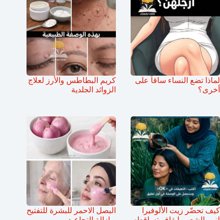
لماذا تضع النساء ساقاً على
كريم البطاطس والأرز لعلاج
أخرى؟
الزوائد الجلدية
كيف تحضّر زيت الألوفيرا
البصل الاحمر للبشرة للتفتيح
لنمو الشعر وإيقاف تساقطه
و إزالة التجاعيد