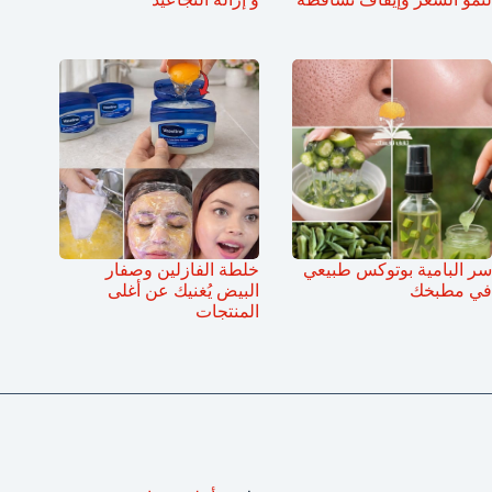
سر البامية بوتوكس طبيعي
خلطة الفازلين وصفار
في مطبخك
البيض يُغنيك عن أغلى
المنتجات