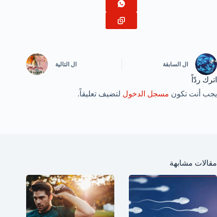
ال
السابقة
ال
التالية
اترك ردّاً
يجب أنت تكون
مسجل الدخول
لتضيف تعليقاً.
مقالات مشابهة