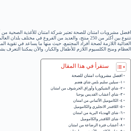
افضل مشروبات امتنان للصحة تعتبر شركة امتنان للأغذية الصحية من أف
تتنوع بين أكثر من 250 منتج، والعديد من الفروع في مختلف 
الغذائية اللازمة لصحة أفراد المجتمع، حيث منها ما يساعد في تقوية ا
العظام ومنح الكلسيوم اللازم للأطفال والكبار، والآن يمكننا التعرف 
ستقرأ في هذا المقال
افضل مشروبات امتنان للصحة
١- سيلين سليم بلس شاي هضم
٢- شاي الشيكوريا وأوراق الخرشوف من امتنان
٣- شاي أعشاب القديس يوحنا
٤- الكاموميل الألماني من امتنان
٥- اللافندر الانجليزي والكاموميل
٦- شاى الهندباء البرية من امتنان
٧- شاى اللافندر والكاموميل
٨- أعشاب فترة الرضاعة من امتنان