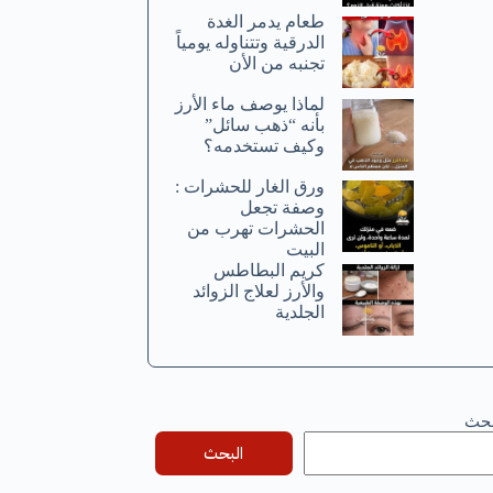
طعام يدمر الغدة
الدرقية وتتناوله يومياً
تجنبه من الأن
لماذا يوصف ماء الأرز
بأنه “ذهب سائل”
وكيف تستخدمه؟
ورق الغار للحشرات :
وصفة تجعل
الحشرات تهرب من
البيت
كريم البطاطس
والأرز لعلاج الزوائد
الجلدية
بحث
البحث