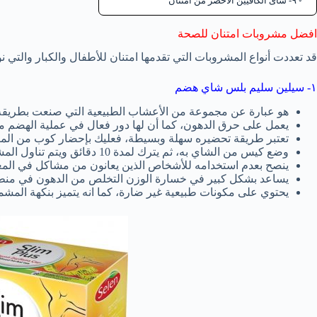
٩- شاى الكافيين الأخضر من امتنان
افضل مشروبات امتنان للصحة
قد تعددت أنواع المشروبات التي تقدمها امتنان للأطفال والكبار والتي نو
١- سيلين سليم بلس شاي هضم
هو عبارة عن مجموعة من الأعشاب الطبيعية التي صنعت بطريقة ا
يعمل على حرق الدهون، كما أن لها دور فعال في عملية الهضم مما
تعتبر طريقة تحضيره سهلة وبسيطة، فعليك بإحضار كوب من الما
وضع كيس من الشاي به، ثم يترك لمدة 10 دقائق ويتم تناول المشروب دافئ.
ينصح بعدم استخدامه للأشخاص الذين يعانون من مشاكل في المع
يساعد بشكل كبير في خسارة الوزن التخلص من الدهون في منطق
يحتوي على مكونات طبيعية غير ضارة، كما انه يتميز بنكهة المشم