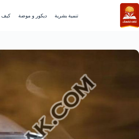
لتجاوز
لى
لمحتوى
تنمية بشرية
ديكور و موضة
كيف