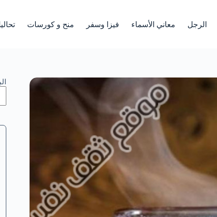
الرجل
معاني الأسماء
فيزا وسفر
منح و كورسات
تحالي
ال