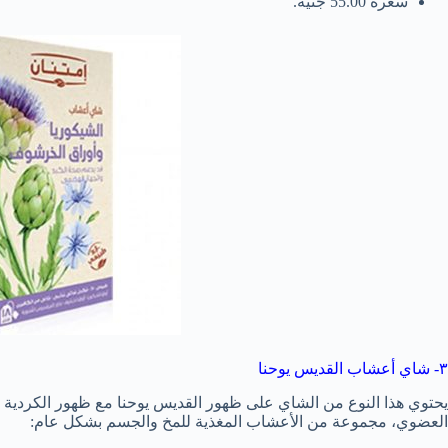
سعره 55.00 جنيه.
٣- شاي أعشاب القديس يوحنا
يحتوي هذا النوع من الشاي على ظهور القديس يوحنا مع ظهور الكردية ال
العضوي، مجموعة من الأعشاب المغذية للمخ والجسم بشكل عام: