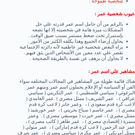
شخصية طموحة
.
عيوب شخصية عمر :
بالرغم من أن حامل اسم عمر قدرته علي حل
المشكلات ميزة هامة في شخصيته إلا انها تضعه
بإستمرار تحت ضغط مستمر بسبب ضيق الوقت .
يحاول إرضاء الجميع وهذا يكلفه الكثير من الامور .
يراه البعض شخصية غير عاطفيه لأنه دائرته الإجتماعية
تقصر علي عدد معين من الأشخاص الذين يثق فيهم .
لا يحاول أن يرهف عن نفسة بالطريقة الصحيحة .
مشاهير علي اسم عمر :
هناك قائمة طويلة من المشاهير في المجالات المختلفه سواء
الفن أو السياسه أو الإعلام يحملون اسم عمر ومنهم عمر
البرغوثي ( سياسي فلسطيني ) عمر التكريتي ( سياسي
عراقي ) ، عمر الشريف ( ممثل مصري ) .عمر الغامدي (
لاعب كرة قدم سعودي ) ، وعمر جابر ( لاعب كرة قدم
مصري ) ، عمر جاسم ( سباح بحريني ) ، عمر خورشيد (
ممثل مصري ) ، عمر خيرت ( موسيقي مصري ) . وعمر
سمرة ( إقتصادي مصري ) ، عمر طاهر ( كاتب مصري ) ،
عمر عبد الرحمن ( لاعب كرة قدم إماراتي ) ، عمر متولي (
ممثل أمريكي ) ، عمر مكرم ( سياسي مصري ) ، عمر شرف