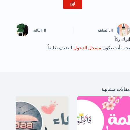
ال
السابقة
ال
التالية
اترك ردّاً
يجب أنت تكون
مسجل الدخول
لتضيف تعليقاً.
مقالات مشابهة