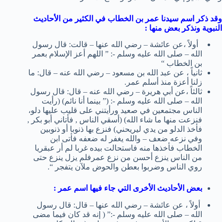
وقد ذكر اسم سيدنا عمر بن الخطاب في الكثير من الأحاديث
النبوية ونذكر بعض منها :
أولاً ،عن عائشة – رضي الله عنها – قالت: قال رسول
الله – صلى الله عليه وسلم -: ” اللهم أعز الإسلام بعمر
بن الخطاب “
ثانياً ، عن عبد الله بن مسعود – رضي الله عنه – قال: ما
زلنا أعزة منذ أسلم عمر.
ثالثاً ،عن أبي هريرة – رضي الله عنه – قال: قال رسول
الله – صلى الله عليه وسلم -: (” بينما أنا نائم) (رأيت
الناس مجتمعين في صعيد ورأيتني على قليب عليها دلو،
فنزعت منها ما شاء الله) (أسقي الناس , فأتاني أبو بكر ,
فأخذ الدلو من يدي ليريحني) فنزع بها ذنوبا أو ذنوبين
وفي نزعه ضعف – والله يغفر له ضعفه فأتى ابن
الخطاب فأخذها منه فاستحالت بيده غربا لم أر عبقريا
من الناس ينزع أحسن من نزع عمرفلم يزل ينزع حتى
روي الناس وضربوا بعطن والحوض ملآن يتفجر “.
بعض الأحاديث الأخرى التي جاء فيها اسم عمر :
أولاً ، عن عائشة – رضي الله عنها – قال: قال رسول
الله – صلى الله عليه وسلم -:” ( إنه قد كان فيما مضى