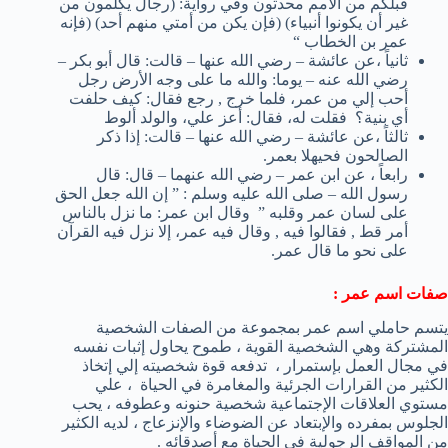
قبلكم من الأمم محدثون وفي رواية: (رجال يكلمون من
غير أن يكونوا أنبياء) (فإن يكن من أمتي منهم أحد) (فإنه
عمر بن الخطاب “
ثانياً ،عن عائشة – رضي الله عنها – قالت: قال أبو بكر –
رضي الله عنه – يوما: والله ما على وجه الأرض رجل
أحب إلي من عمر، فلما خرج , رجع فقال: كيف حلفت
أي بنية؟ فقلت له، فقال: أعز علي، والولد ألوط
ثالثاً ،عن عائشة – رضي الله عنها – قالت: إذا ذكر
الصالحون فحيهلا بعمر.
رابعاً ، عن ابن عمر – رضي الله عنهما – قال: قال
رسول الله – صلى الله عليه وسلم : ” إن الله جعل الحق
على لسان عمر وقلبه ” وقال ابن عمر: ما نزل بالناس
أمر قط , فقالوا فيه , وقال فيه عمر، إلا نزل فيه القرآن
على نحو ما قال عمر.
صفات اسم عمر :
يتسم حاملي اسم عمر بمجموعة من الصفات الشخصية
المشتركة وهي الشخصية القوية ، طموح يحاول إثبات نفسه
في مجال العمل بإستمرار ، تدفعه قوة شخصيته إلي إتخاذ
الكثير من القرارات الجرئية والمغامرة في الحياة ، علي
مستوي العلاقات الإجتماعية شخصية حنونه وعطوفه ، يحب
الجلوس بمفرده والإبتعاد عن الضوضاء والإنزعاج ، لديه الكثير
من المواقف الرجولية في الحياة مع أصدقائه .