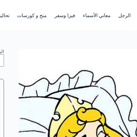
الرجل
معاني الأسماء
فيزا وسفر
منح و كورسات
تحالي
ال