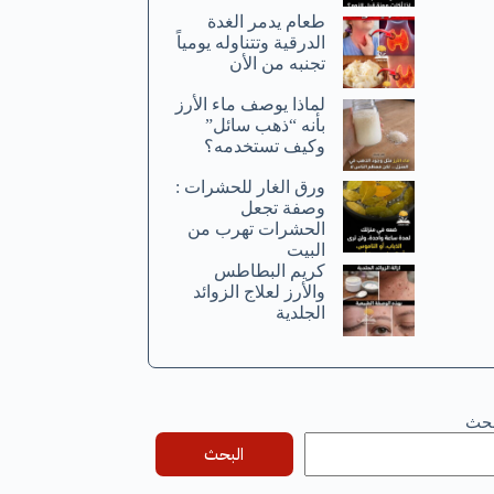
طعام يدمر الغدة
الدرقية وتتناوله يومياً
تجنبه من الأن
لماذا يوصف ماء الأرز
بأنه “ذهب سائل”
وكيف تستخدمه؟
ورق الغار للحشرات :
وصفة تجعل
الحشرات تهرب من
البيت
كريم البطاطس
والأرز لعلاج الزوائد
الجلدية
بحث
البحث