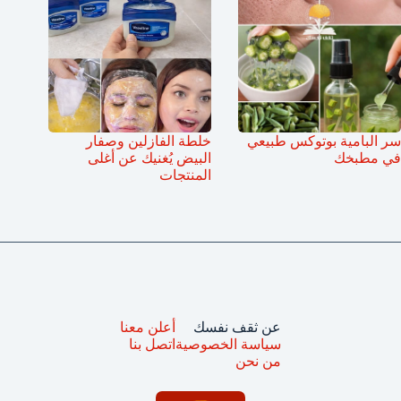
سر البامية بوتوكس طبيعي
خلطة الفازلين وصفار
في مطبخك
البيض يُغنيك عن أغلى
المنتجات
عن ثقف نفسك
أعلن معنا
سياسة الخصوصية
اتصل بنا
من نحن