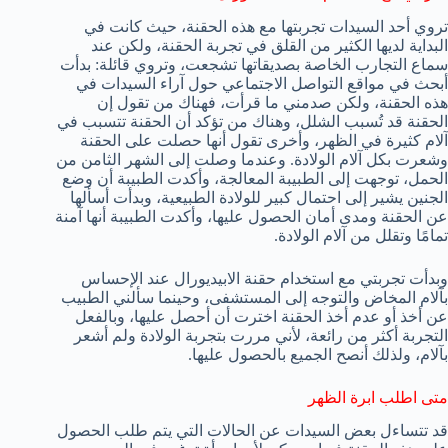
تروي أحد السيدات تجربتها مع هذه الحقنة، حيث كانت في
البداية لديها الكثير من القلق في تجربة الحقنة، ولكن عند
سماع التجارب الخاصة بصديقاتها تشجعت، وتروي قائلة: بدأت
أبحث في مواقع التواصل الاجتماعي حول آراء السيدات في
هذه الحقنة، ولكن صدمني ما قرأت، فهناك من تقول إن
الحقنة قد تُسبب الشلل، وهناك من تؤكد أن الحقنة تتسبب في
آلام كثيرة في الظهر، وأخرى تقول أنها حصلت على الحقنة
وشعرت بكل آلام الولادة. وعندما وصلت إلى الشهر الثامن من
الحمل، توجهت إلى الطبيبة المعالجة، وأكدت الطبيبة أن وضع
الجنين يشير إلى احتمال كبير للولادة الطبيعية، وبدأت أسألها
عن الحقنة ومدى أمان الحصول عليها، وأكدت الطبيبة أنها آمنة
تمامًا وتقلل من آلام الولادة.
وبدأت تجربتي مع استخدام حقنة الابيديورال عند الإحساس
بآلام المخاض والتوجه إلى المستشفى، وحينما سألني الطبيب
عن أخذ أو عدم أخذ الحقنة اخترت أن أحصل عليها، وبالفعل
التجربة أكثر من رائعة، لأني مررت بتجربة الولادة ولم أشعر
بآلام، ولذلك أنصح الجميع بالحصول عليها.
متى اطلب ابرة الظهر
قد تتساءل بعض السيدات عن الحالات التي يتم طلب الحصول