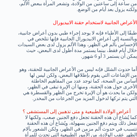
من ساعة إلى ساعتين من الولادة، وتشعر المرأة ببعض الألم،
ولكنه يزول بعد أيام من الوضع.
الأعراض الجانبية لاستخدام حقنة الابيديورال
طبقًا إلى الأطباء فإنه لا يوجد إجراء طبي بدون أعراض جانبية،
وبالنسبة إلى أعراض الابيديورال الجانبية فإنها تتلخص في
الإحساس بألم في الظهر، وهذا الألم يزول لدى بعض السيدات
خلال أيام فقط، بينما يستمر مدة أطول لدى البعض، حيث
يمكن أن يستمر 3 أو 6 شهور.
أما حدوث الشلل فإنه ليس من الأعراض الجانبية للحقنة، وهو
من الإشاعات التي يقوم بإطلاقها البعض، ولكن ليس لها
أساس من الصحة، كما توجد عدد من المفاهيم الخاطئة
الأخرى حول هذه الحقنة، ومنها أن الإبرة تبقى في الظهر،
ولكن ما يحدث هو أن الإبرة تخرج من الظهر والقسطرة هي
التي يتم تركها لدخول المزيد من الجرعات من المخدر.
أعراض الولادة الطبيعية و متى تذهبين إلى المستشفى ؟
كما يُشاع أن هذه الحقنة تجعل دفع الجنين صعب، ولكنها لا
تفعل ذلك ويتم دفع الجنين بسهولة، ويُشاع أن هذه الحقنة
تتسبب في حدوث ألم مزمن في الظهر، ولكن الشعور بآلام
الظهر عقب الولادة، من الأمور الطبيعية التي تحدث للمرأة