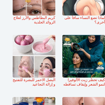
لماذا تضع النساء ساقاً على
كريم البطاطس والأرز لعلاج
أخرى؟
الزوائد الجلدية
كيف تحضّر زيت الألوفيرا
البصل الاحمر للبشرة للتفتيح
لنمو الشعر وإيقاف تساقطه
و إزالة التجاعيد