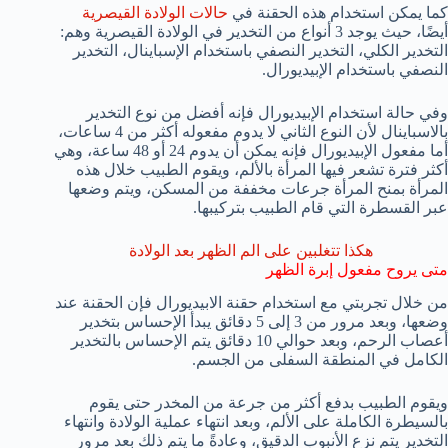
كما يمكن استخدام هذه الحقنة في
حالات الولادة القيصرية
أيضًا، حيث يوجد 3 أنواع من التخدير في الولادة القيصرية وهم:
التخدير الكلي، التخدير النصفي باستخدام الإسباينال، التخدير
النصفي باستخدام الإبيديورال.
وفي حالة استخدام الإبيديورال فإنه أفضل من نوع التخدير
بالاسباينال لأن النوع الثاني لا يدوم مفعوله أكثر من 4 ساعات،
أما مفعول الإبيديورال فإنه يمكن أن يدوم 24 أو 48 ساعة، وهي
أكثر فترة تشعر فيها المرأة بالألم، ويقوم الطبيب خلال هذه
المرأة بمنح المرأة جرعات مخففة من المسكن، ويتم وضعها
عبر القسطرة التي قام الطبيب بتركيبها.
هكذا تتغلبين على الم الظهر بعد الولادة
متى يروح مفعول إبرة الظهر
من خلال تجربتي مع استخدام حقنة الابيديورال فإن الحقنة عند
وضعها، وبعد مرور من 3 إلى 5 دقائق يبدأ الإحساس بتخدير
أعصاب الرحم، وبعد حوالي 10 دقائق يتم الإحساس بالتخدير
الكامل في المنطقة السفلى من الجسم.
ويقوم الطبيب بدفع أكثر من جرعة من المخدر حتى يقوم
بالسيطرة الكاملة على الألم، وبعد انتهاء عملية الولادة وانتهاء
التخدير يتم نزع الأنبوب الدقيق، وعادةً ما يتم ذلك بعد مرور