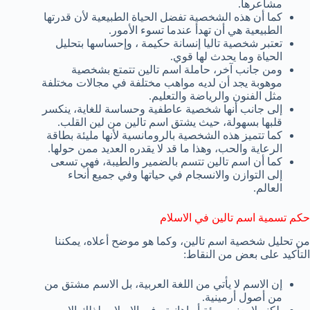
مشاعرها.
كما أن هذه الشخصية تفضل الحياة الطبيعية لأن قدرتها
الطبيعية هي أن تهدأ عندما تسوء الأمور.
تعتبر شخصية تاليا إنسانة حكيمة ، وإحساسها بتحليل
الحياة وما يحدث لها قوي.
ومن جانب آخر، حاملة اسم تالين تتمتع بشخصية
موهوبة يجد أن لديه مواهب مختلفة في مجالات مختلفة
مثل الفنون والرياضة والتعليم.
إلى جانب أنها شخصية عاطفية وحساسة للغاية، ينكسر
قلبها بسهولة، حيث يشتق اسم تالين من لين القلب.
كما تتميز هذه الشخصية بالرومانسية لأنها مليئة بطاقة
الرعاية والحب، وهذا ما قد لا يقدره العديد ممن حولها.
كما أن اسم تالين تتسم بالضمير والطيبة، فهي تسعى
إلى التوازن والانسجام في حياتها وفي جميع أنحاء
العالم.
حكم تسمية اسم تالين في الاسلام
من تحليل شخصية اسم تالين، وكما هو موضح أعلاه، يمكننا
التأكيد على بعض من النقاط:
إن الاسم لا يأتي من اللغة العربية، بل الاسم مشتق من
من أصول أرمينية.