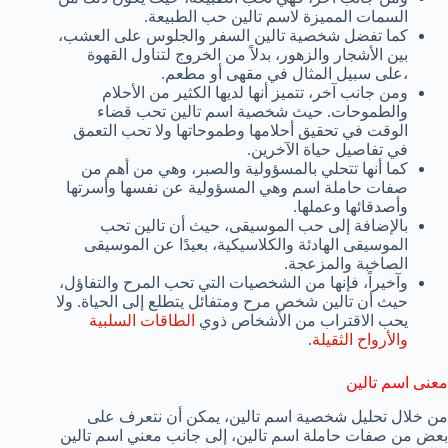
السمات المميزة لاسم تالين حب الطبيعة.
كما تفضل شخصية تالين السفر والجلوس على العشب،
بين الأشجار والزهور، بدلاً من الخروج لتناول القهوة
،على سبيل المثال في مقهى أو مطعم.
ومن جانب آخر، تتميز أنها لديها الكثير من الأحلام
والطموحات. حيث شخصية اسم تالين تحب قضاء
الوقت في تحقيق أحلامها وطموحاتها ولا تحب التعمق
في تفاصيل حياة الآخرين.
كما أنها تتحلي بالمسؤولية والصبر، وهي من أهم من
صفات حاملة اسم وهي المسؤولية عن نفسها وأسرتها
وأصدقائها وعملها.
بالإضافة إلى حب الموسيقى، حيث أن تالين تحب
الموسيقى الهادئة والكلاسيكية، بعيدًا عن الموسيقى
الصاخبة والمزعجة.
وآخيراً، فإنها من الشخصيات التي تحب المرح والتفاؤل،
حيث أن تالين شخص مرح ومتفائل يتطلع إلى الحياة. ولا
يحب الاقتراب من الأشخاص ذوي
الطاقات السلبية
والأرواح الثقيلة
.
معنى اسم تالين
من خلال تحليل شخصية اسم تالين، يمكن أن نتعرف على
بعض من صفات حاملة اسم تالين، إلى جانب معني اسم تالين