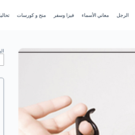
الرجل
معاني الأسماء
فيزا وسفر
منح و كورسات
تحالي
ال