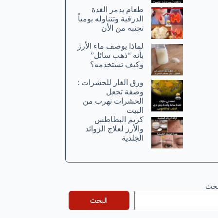
طعام يدمر الغدة
الدرقية وتتناوله يومياً
تجنبه من الأن
لماذا يوصف ماء الأرز
بأنه “ذهب سائل”
وكيف تستخدمه؟
ورق الغار للحشرات :
وصفة تجعل
الحشرات تهرب من
البيت
كريم البطاطس
والأرز لعلاج الزوائد
الجلدية
بحث
البحث