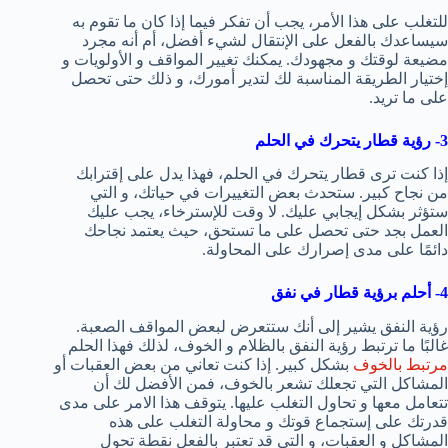
للتغلب على هذا الأمر، يجب أن تفكر فيما إذا كان ما تقوم به
سيساعدك بالفعل على الإنتقال لشيء أفضل، أم أنه مجرد
مضيعة لوقتك و مجهودك. يمكنك تغيير المواقف و الأولويات و
إختيار الطريقة المناسبة لك لتدير أمورك، و ذلك حتى تحصل
على ما تريد.
3- رؤية قطار يتحرك في الحلم
إذا كنت ترى قطار يتحرك في الحلم، فهذا يدل على إقترابك
من نجاح كبير. ستحدث بعض التغييرات في حياتك، و التي
ستؤثر بشكل إيجابي عليك. لا وقت للإسترخاء، يجب عليك
العمل بجد حتى تحصل على ما تستحق، حيث يعتمد نجاحك
دائمًا على مدى إصرارك على المحاولة.
4- أحلم برؤية قطار في نفق
رؤية النفق يشير إلى أنك ستتعرض لبعض المواقف الصعبة.
غالبًا ما ترتبط رؤية النفق بالظلام و الخوف، لذلك فهذا الحلم
مرتبط بالخوف
بشكل كبير. إذا كنت تعاني من بعض العقبات أو
المشاكل التي تجعلك تشعر بالخوف، فمن الأفضل لك أن
تتعامل معها و تحاول التغلب عليها. يتوقف هذا الامر على مدى
قدرتك على إستجماع قوتك و محاولة التغلب على هذه
المشاكل و العقبات، و التي قد تعتبر بالفعل نقطة تحول