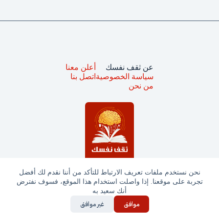
عن ثقف نفسك
أعلن معنا
سياسة الخصوصية
اتصل بنا
من نحن
نحن نستخدم ملفات تعريف الارتباط للتأكد من أننا نقدم لك أفضل
تجربة على موقعنا. إذا واصلت استخدام هذا الموقع، فسوف نفترض
جميع الحقوق محفوظة © ثقف نفسك 2025
أنك سعيد به
موافق
غير موافق