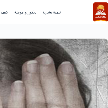
لتجاوز
لى
لمحتوى
تنمية بشرية
ديكور و موضة
كيف