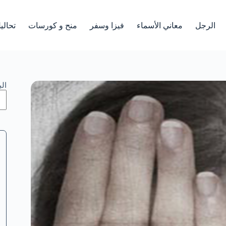
الرجل
معاني الأسماء
فيزا وسفر
منح و كورسات
تحالي
ال