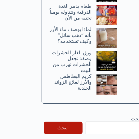
طعام يدمر الغدة
الدرقية وتتناوله يومياً
تجنبه من الأن
لماذا يوصف ماء الأرز
بأنه “ذهب سائل”
وكيف تستخدمه؟
ورق الغار للحشرات :
وصفة تجعل
الحشرات تهرب من
البيت
كريم البطاطس
والأرز لعلاج الزوائد
الجلدية
بحث
البحث