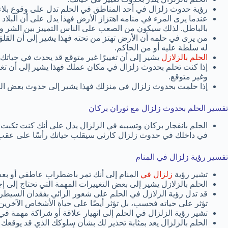
رؤية حدوث زلزال في أحد المناطق في الحلم تدل على وقوع بلاء أ
عندما يرى المرء في منامه اهتزاز الأرض فهذا يدل على أن البلاد ا
بالباطل. لذلك سيكون من الصعب على الناس التمييز بين الشر وا
من يرى في حلمه أن الأرض تهتز من تحته فهذا يشير إلى أن ال
له سلطة عليه أو من الحاكم.
الحلم بالزلازل
يشير إلى أن تغييرًا غير متوقع قد يحدث في حياتك قر
إذا كنت تحلم بحدوث زلزال في مكان عملك فهذا يشير إلى أن تغي
وغير متوقع.
إذا حلمت بحدوث زلزال في منزلك فهذا يشير إلى حدوث بعض التغي
تفسير الحلم بحدوث زلزال مع ثوران بركان
الحلم بانفجار بركان وتسببه في الزلزال يدل على أنك كنت تكب
في داخلك في حدوث زلزال كارثي سيقلب حياتك رأسًا على عقب
تفسير رؤية زلزال في المنام
تشير رؤية
زلزال في
المنام إلى أنك تمر باضطراب عاطفي أو بع
الحلم بالزلازل يشير إلى بعض التغييرات المهمة التي تحتاج إلى إج
قد تدل رؤية الزلازل في الحلم على شعور الرائي بفقدان السيطر
تؤثر على حياته فحسب، بل تؤثر أيضًا على حياة الأشخاص الآخرين 
تشير رؤية الزلزال في الحلم إلى انهيار علاقة أو شراكة مهمة في
الحلم بالزلزال يعد بمثابة تحذير لك بشأن سلوكك الذي قد يوقع