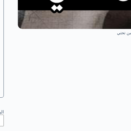
من تحتي
ال