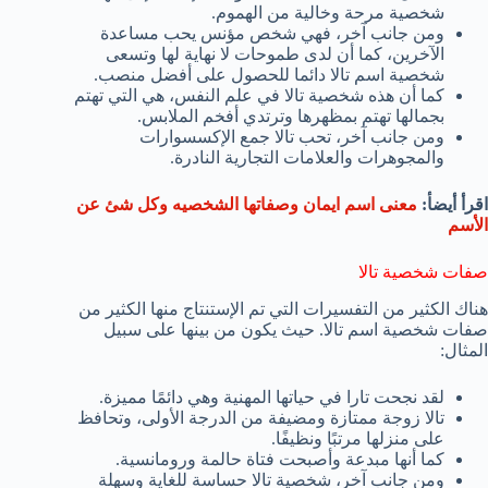
شخصية مرحة وخالية من الهموم.
ومن جانب آخر، فهي شخص مؤنس يحب مساعدة
الآخرين، كما أن لدى طموحات لا نهاية لها وتسعى
شخصية اسم تالا دائما للحصول على أفضل منصب.
كما أن هذه شخصية تالا في علم النفس، هي التي تهتم
بجمالها تهتم بمظهرها وترتدي أفخم الملابس.
ومن جانب آخر، تحب تالا جمع الإكسسوارات
والمجوهرات والعلامات التجارية النادرة.
اقرأ أيضأ:
معنى اسم ايمان وصفاتها الشخصيه وكل شئ عن
الأسم
صفات شخصية تالا
هناك الكثير من التفسيرات التي تم الإستنتاج منها الكثير من
صفات شخصية اسم تالا. حيث يكون من بينها على سبيل
المثال:
لقد نجحت تارا في حياتها المهنية وهي دائمًا مميزة.
تالا زوجة ممتازة ومضيفة من الدرجة الأولى، وتحافظ
على منزلها مرتبًا ونظيفًا.
كما أنها مبدعة وأصبحت فتاة حالمة ورومانسية.
ومن جانب آخر، شخصية تالا حساسة للغاية وسهلة