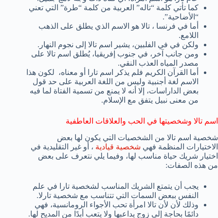
كما تأتي كلمة “تاله” العربية من كلمة “طرة” التي تعني
“الأضاحية”.
أما في فرنسا ، تالا هو الاسم الذي يطلق على الذهب
اللامع.
ولكن في في الفلبين، يشير اسم تالا إلى نجوم النهار.
ومن جانب آخر، في جنوب إفريقيا، يُطلق اسم تالا على
مصدر المياه العذب النقي.
أما القرآن الكريم فلم يذكر اسم تارا أو معناه، لكون هذا
الاسم لغة أجنبية وليس من اللغة العربية على حد قول
بعض الداراسات، إلا أنه لا يمنع من تسمية الفتاة لما فيه
من معنى نبيل يتفق مع الإسلام.
اسم تالا وشخصيتها في الحب والعلاقات العاطفية
شخصية اسم تالا من الشخصيات التي يكون لها بعض
الاختيارات المنظمة فهي
شخصية قيادية
، أو غير التقليدية في
اختيار شريك حياة مناسب لها، وفيما يلي نتعرف على بعض
من هذه الصفات:
يجب أن يتمتع الشريك المناسب لشخصية تارا في علم
النفس ببعض السمات التي تتناسب مع شخصية تارلا.
وذلك لأن لأن تالا امرأة تحب الأجواء الرومانسية، فهي
دائمًا بحاجة إلى زوج يداعبها ولا يتعب أبدًا من المديح لها.