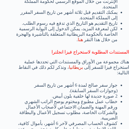
الإنترنت من خلال الموقع الرسمي لحكومة المملكة
المتحدة.
يمكنك التقديم قبل ثلاثة أشهر من تاريخ السفر المقرر
إلى المملكة المتحدة.
تاريخ التقديم هو التاريخ الذي تدفع فيه رسوم الطلب.
لكن لمعرفة المزيد، يمكن الدخول إلى البوابة الرسمية
الخاصة بالحكومة البريطانية المتعلقة بالتأشيرة والهجرة
من خلال هذا النقر
هنا
.
المستندات المطلوبة لاستخراج فيزا انجلترا
هناك مجموعة من الأوراق والمستندات التي تحددها عملية
استخراج فيزا للسفر إلى
بريطانيا
، ونذكر لكم ذلك في النقاط
التالية:
جواز سفر صالح لمدة 6 أشهر من تاريخ السفر
(وجوازات السفر السابقة).
2 صورة جديدة لها خلفية بلون أبيض.
خطاب عمل مطبوع ومختوم يوضح الراتب الشهري
ورقم المهنة والضمان الاجتماعي لأصحاب الأعمال
والشركات الخاصة، مطلوب تسجيل الأعمال والبطاقة
الضريبية.
كشوف الحساب المصرفي لآخر 6 أشهر، بأموال كافية،
باللغة الإنجليزية، مع طوابع على كل صفحة، ويجب عدم