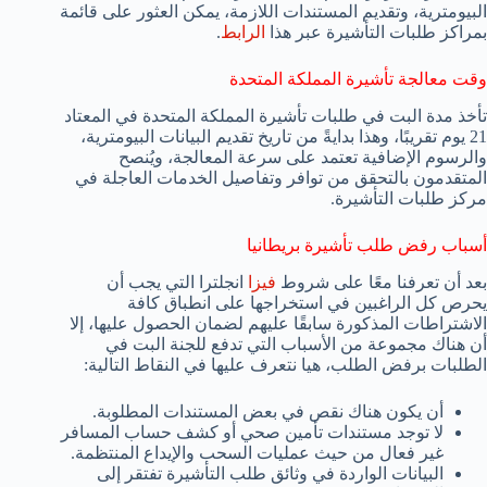
البيومترية، وتقديم المستندات اللازمة، يمكن العثور على قائمة
بمراكز طلبات التأشيرة عبر هذا
الرابط
.
وقت معالجة تأشيرة المملكة المتحدة
تأخذ مدة البت في طلبات تأشيرة المملكة المتحدة في المعتاد
21 يوم تقريبًا، وهذا بدايةً من تاريخ تقديم البيانات البيومترية،
والرسوم الإضافية تعتمد على سرعة المعالجة، ويُنصح
المتقدمون بالتحقق من توافر وتفاصيل الخدمات العاجلة في
مركز طلبات التأشيرة.
أسباب رفض طلب تأشيرة بريطانيا
بعد أن تعرفنا معًا على شروط
فيزا
انجلترا التي يجب أن
يحرص كل الراغبين في استخراجها على انطباق كافة
الاشتراطات المذكورة سابقًا عليهم لضمان الحصول عليها، إلا
أن هناك مجموعة من الأسباب التي تدفع للجنة البت في
الطلبات برفض الطلب، هيا نتعرف عليها في النقاط التالية:
أن يكون هناك نقص في بعض المستندات المطلوبة.
لا توجد مستندات تأمين صحي أو كشف حساب المسافر
غير فعال من حيث عمليات السحب والإيداع المنتظمة.
البيانات الواردة في وثائق طلب التأشيرة تفتقر إلى