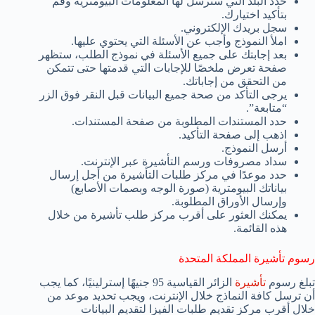
حدد البلد التي سترسل لها المعلومات البيومترية وقم
بتأكيد اختيارك.
سجل بريدك الإلكتروني.
املأ النموذج وأجب عن الأسئلة التي يحتوي عليها.
بعد إجابتك على جميع الأسئلة في نموذج الطلب، ستظهر
صفحة تعرض ملخصًا للإجابات التي قدمتها حتى تتمكن
من التحقق من إجاباتك.
يرجى التأكد من صحة جميع البيانات قبل النقر فوق الزر
“متابعة”.
حدد المستندات المطلوبة من صفحة المستندات.
اذهب إلى صفحة التأكيد.
أرسل النموذج.
سداد مصروفات ورسم التأشيرة عبر الإنترنت.
حدد موعدًا في مركز طلبات التأشيرة من أجل إرسال
بياناتك البيومترية (صورة الوجه وبصمات الأصابع)
وإرسال الأوراق المطلوبة.
يمكنك العثور على أقرب مركز طلب تأشيرة من خلال
هذه القائمة.
رسوم تأشيرة المملكة المتحدة
تبلغ رسوم
تأشيرة
الزائر القياسية 95 جنيهًا إسترلينيًا، كما يجب
أن ترسل كافة النماذج خلال الإنترنت، ويجب تحديد موعد من
خلال أقرب مركز تقديم طلبات الفيزا لتقديم البيانات