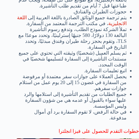
طباعتها قبل 7 أيام من تقديم طلب التأشيرة.
حجوزات الطيران والفنادق.
يتم ترجمة جميع الوثائق الصادرة باللغة العربية إلى
اللغة
الانجليزية
، في مكتب الترجمة المعتمد من السفارة.
تملأ الشركة نموذج الطلب، وتدفع رسوم التأشيرة
البالغة 130 دولارًا، 580 جنيهًا إسترلينيًا، وتحدد موعدًا مع
TLS، وتقوم بحجز رحلة طيران وفندق مبدئيًا، وتحدد
التاريخ في السفارة.
ثم يسلم العميل (شخصيًا) وثيقته التي تحتوي على جميع
مستندات التأشيرة إلى السفارة لتسليمها شخصيًا في
الوقت المحدد.
اتبع تعليمات السفارة.
يحصل العملاء على جوازات سفر معتمدة أو مرفوضة
من السفارة في غضون 15 إلى 20 يوم عمل من استلام
جوازات سفرهم.
جميع الطلبات من تقديم التأشيرة إلى استلامها والرد
عليها سواء بالقبول أو عدمه هي من شؤون السفارة
وليس المؤسسة.
في حالة الرفض، لا تقوم السفارة برد أي أموال
مدفوعة.
خطوات التقدم للحصول على فيزا انجلترا