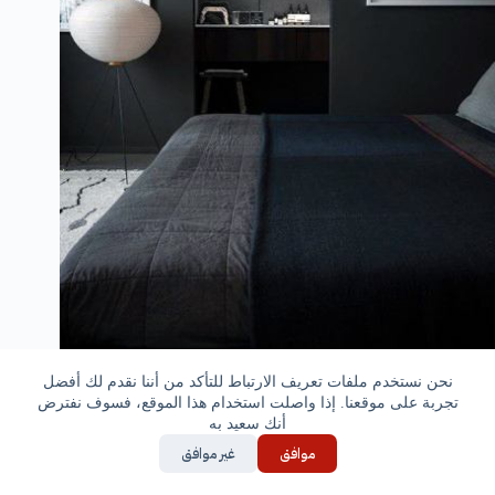
نحن نستخدم ملفات تعريف الارتباط للتأكد من أننا نقدم لك أفضل
تجربة على موقعنا. إذا واصلت استخدام هذا الموقع، فسوف نفترض
يبدو اللون الأسود رائعاً أيضاً في غرف النوم الكلاسيكية فهو
أنك سعيد به
مع لمسة بسيطة من الألوان الأخري يضيف الحياة للغرفة .
موافق
غير موافق
عندما يكون ظلال المصباح أسود وإطار السرير بأربعة أعمدة
سوداء وخلفية داكنة تمتزج مع بعضها البعض بأناقة . في حين