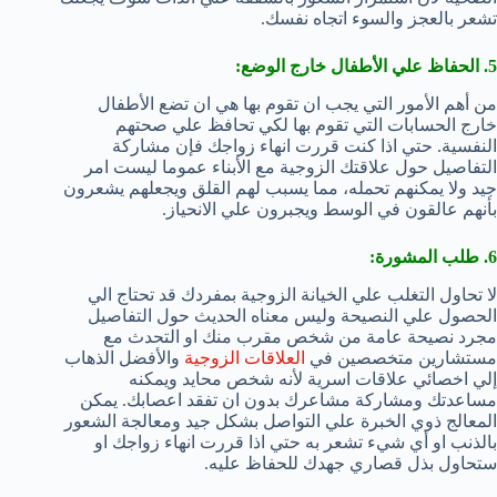
تشعر بالعجز والسوء اتجاه نفسك.
5. الحفاظ علي الأطفال خارج الوضع:
من أهم الأمور التي يجب ان تقوم بها هي ان تضع الأطفال
خارج الحسابات التي تقوم بها لكي تحافظ علي صحتهم
النفسية. حتي اذا كنت قررت انهاء زواجك فإن مشاركة
التفاصيل حول علاقتك الزوجية مع الأبناء عموما ليست امر
جيد ولا يمكنهم تحمله، مما يسبب لهم القلق ويجعلهم يشعرون
بأنهم عالقون في الوسط ويجبرون علي الانحياز.
6. طلب المشورة:
لا تحاول التغلب علي الخيانة الزوجية بمفردك قد تحتاج الي
الحصول علي النصيحة وليس معناه الحديث حول التفاصيل
مجرد نصيحة عامة من شخص مقرب منك او التحدث مع
مستشارين متخصصين في
العلاقات الزوجية
والأفضل الذهاب
إلي اخصائي علاقات اسرية لأنه شخص محايد ويمكنه
مساعدتك ومشاركة مشاعرك بدون ان تفقد اعصابك. يمكن
المعالج ذوي الخبرة علي التواصل بشكل جيد ومعالجة الشعور
بالذنب او أي شيء تشعر به حتي اذا قررت انهاء زواجك او
ستحاول بذل قصاري جهدك للحفاظ عليه.