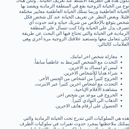
تكون هذه هي الطريقة الابسط عند تعريف الخيانة . ولكن هناك
نوع من الخيانة الزوجية يقع في المنطقة الرمادية ويقصد بها
الخيانة العاطفية وربما تمتلك الخيانة العاطفية معايير مختلفة
قليلا. وبغض النظر عن تعريف الخيانة عند كل شخص فكل
شخص يتوقع بالإخلاص من شريك حياته وعند حدوث أي
تصرف يدل علي الخيانة واذا كنت تتسأل علي المنطقة
الرمادية في الخيانة والتي تحتاج فيها الي البحث عن طريقة
لكي تتعامل معها وتستعيد علاقتك الزوجية مرة أخري وهي
العلامات كالتالي:
مغازلة شخص اخر امامك.
التحدث مع الشخص المرتبط به عاطفياً سابقاً.
لمس او امساك يد الاخرين.
شراء هدايا للأشخاص الاخرين.
الخروج كثيراً من اشخاص من الجنس الأخر.
التحدث مع اشخاص اخرين كثيراً عبر الانترنت.
مشاهدة الأفلام الإباحية.
الخروج في موعد من شخص اخر.
الذهاب الي النوادي كثيراً.
الحصول علي أرقام هاتف الاخرين.
هذه هي السلوكيات التي تندرج تحت الخيانة الرمادية والتي
يمكنك ملاحظتها بمجرد حدوث تغيرات في سلوكيات الطرف