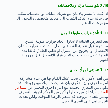
10. لا تثق بمشاعرك وملاحظاتك:
اذا كنت لا تشعر بالأمان مع شريك حياتك، ثق بحدسك. يمكنك
في حالة عدم التأكد الذهاب إلي معالج متخصص والدخول إلي
مجموعات الدعم.
11. لا تأخذ قرارت طويلة المدي:
بعد التعرض للخيانة لا تحاول اتخاذ قرارت طويلة المدي
مباشرة قبل عملية الشفاء ويشمل ذلك اتخاذ قرارت بشأن
الانفصال او الخروج من المنزل او طلب الطلاق فالقاعدة
العامة تقول بأنه لا يجب اتخاذ قرار الانفصال قبل مررو 6
اشهر.
12. لا تتحدثي امرأة اخري:
من أهم الأمور التي يجب عليك القيام بها هي عدم مشاركة
امراة اخري وان تتذكري بان هذا يحدث بينك وبين زوجك. قد
يكون من المغري الحديث مع امراة اخري للتعبير عن
مشاعر
الغضب
بداخلك من خلالها ولكن من المؤكد ان هذا التصرف
مدمر للحياة الزوجية قد تشعر بالرضا المؤقت ولكن يحدث
تأثير سلبي علي المدي الطويل.