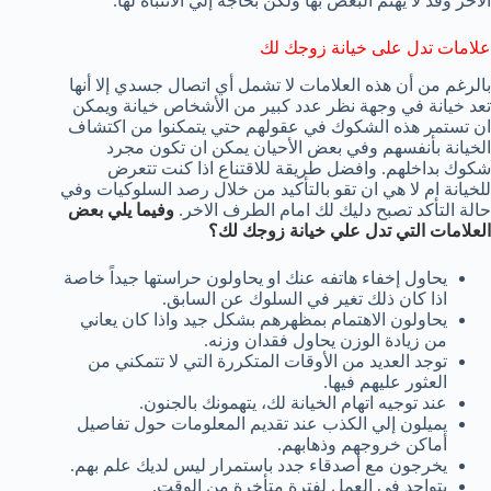
الاخر وقد لا يهتم البعض بها ولكن بحاجة إلي الانتباه لها.
علامات تدل على خيانة زوجك لك
بالرغم من أن هذه العلامات لا تشمل أي اتصال جسدي إلا أنها
تعد خيانة في وجهة نظر عدد كبير من الأشخاص خيانة ويمكن
ان تستمر هذه الشكوك في عقولهم حتي يتمكنوا من اكتشاف
الخيانة بأنفسهم وفي بعض الأحيان يمكن ان تكون مجرد
شكوك بداخلهم. وافضل طريقة للاقتناع اذا كنت تتعرض
للخيانة ام لا هي ان تقو بالتأكيد من خلال رصد السلوكيات وفي
حالة التأكد تصبح دليك لك امام الطرف الاخر.
وفيما يلي بعض
العلامات التي تدل علي خيانة زوجك لك؟
يحاول إخفاء هاتفه عنك او يحاولون حراستها جيداً خاصة
اذا كان ذلك تغير في السلوك عن السابق.
يحاولون الاهتمام بمظهرهم بشكل جيد واذا كان يعاني
من زيادة الوزن يحاول فقدان وزنه.
توجد العديد من الأوقات المتكررة التي لا تتمكني من
العثور عليهم فيها.
عند توجيه اتهام الخيانة لك، يتهمونك بالجنون.
يميلون إلي الكذب عند تقديم المعلومات حول تفاصيل
أماكن خروجهم وذهابهم.
يخرجون مع أصدقاء جدد باستمرار ليس لديك علم بهم.
يتواجد في العمل لفترة متأخرة من الوقت.