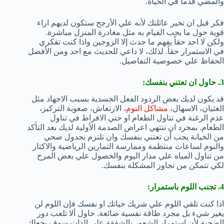
والمضي قدماً في الحياة.
فكر قبل ان تخبر عائلتك لأنه علي الأرجح ستكون لديهم اراء
قوية حول ما يجب القيام به مثل مغادرة المنزل مباشرة.
ولكن لا احد حقاً يفهم ما حدث إلا الزوجين واذا كنت تفكري
في الاستمرار حقاً. لذلك، لا داعي للحديث مع احد ومن الأفضل
الحفاظ علي خصوصية التفاصيل.
3. حاول ان تعتني بنفسك:
قد يكون لديك بعض الردود الفعل الجسدية بسبب الاجهاد مثل
الغثيان، الاسهال،
مشاكل النوم
، الارتعاش، صعوبة التركيز،
عدم الرغبة في تناول الطعام او حتي الافراط في تناول
الطعام. بمجرد ان تنتهي اعراض الصدمة الأولية لديك بعد التأكد
من الخيانة يجب أن تعتني بنفسك وان تلتزم بجدول صحي
والنوم لساعات منتظمة وممارسة التمارين الرياضية والاكثار
من تناول المياه علي مدار اليوم والحصول علي بعض المرح
لكي تتمكن من تجاوز المشكلة بنفسك.
4. تجنب اللوم باستمرار:
اذا كنت تلقي اللوم علي شريك حياتك او نفسك فإن اللوم لن
يغير شيء بل مجرد طاقة نفسية ضائعة. حاول ألا تلعب دور
الضحية لأن استمرار الشعور بالشفقة علي الذات سوف يجعلك