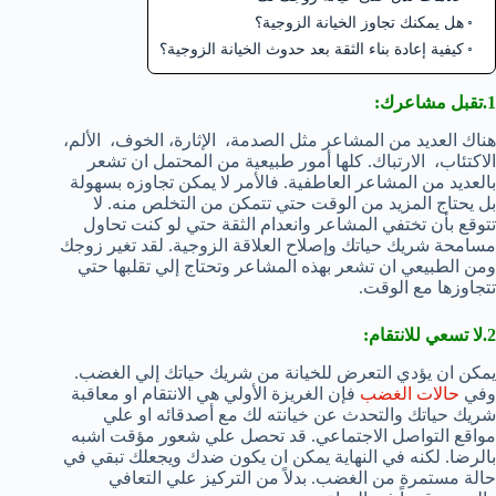
هل يمكنك تجاوز الخيانة الزوجية؟
كيفية إعادة بناء الثقة بعد حدوث الخيانة الزوجية؟
1.تقبل مشاعرك:
هناك العديد من المشاعر مثل الصدمة، الإثارة، الخوف، الألم،
الاكتئاب، الارتباك. كلها أمور طبيعية من المحتمل ان تشعر
بالعديد من المشاعر العاطفية. فالأمر لا يمكن تجاوزه بسهولة
بل يحتاج المزيد من الوقت حتي تتمكن من التخلص منه. لا
تتوقع بأن تختفي المشاعر وانعدام الثقة حتي لو كنت تحاول
مسامحة شريك حياتك وإصلاح العلاقة الزوجية. لقد تغير زوجك
ومن الطبيعي ان تشعر بهذه المشاعر وتحتاج إلي تقلبها حتي
تتجاوزها مع الوقت.
2.لا تسعي للانتقام:
يمكن ان يؤدي التعرض للخيانة من شريك حياتك إلي الغضب.
وفي
حالات الغضب
فإن الغريزة الأولي هي الانتقام او معاقبة
شريك حياتك والتحدث عن خيانته لك مع أصدقائه او علي
مواقع التواصل الاجتماعي. قد تحصل علي شعور مؤقت اشبه
بالرضا. لكنه في النهاية يمكن ان يكون ضدك ويجعلك تبقي في
حالة مستمرة من الغضب. بدلاً من التركيز علي التعافي