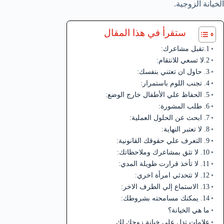
الخيانة الزوجية.
ستقرأ في هذا المقال
1.تقبل مشاعرك:
2.لا تسعي للانتقام:
3. حاول ان تعتني بنفسك:
4. تجنب اللوم باستمرار:
5. الحفاظ علي الأطفال خارج الوضع:
6. طلب المشورة:
7. ابحث عن الحلول العملية:
8. لا تعتبر النهاية:
9. التعرف علي حقوقك القانونية:
10. لا تثق بمشاعرك وملاحظاتك:
11. لا تأخذ قرارت طويلة المدي:
12. لا تتحدثي امرأة اخري:
13. الاستماع إلي الطرف الاخر:
14. يمكنك مسامحته بشروطك:
ما هي الخيانة؟
علامات تدل على خيانة زوجك لك