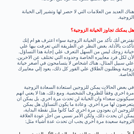
هناك العديد من العلامات التي لا حصر لها وتشير إلى الخيانة
الزوجية.
هل يمكنك تجاوز الخيانة الزوجية؟
نفترض أنك تأكد من الخيانة الزوجية سواء اعترف هو ام إنك
تأكدت بالأدلة. بغض النظر عن الطريقة التي تعرفت بيها علي
خيانة زوجك ليس من السهل التعرف علي إجابة هذا التساؤل.
لأن لكل فرد معاييره الخاصة وحدوده التي تختلف عن الاخرين.
علي سبيل المثال، هناك اشخاص لا يتسامحون في أصغر خيانة
زوجية ويطلبون الطلاق علي الفور كل ذلك، يعود إلي معاييرك
الخاصة.
في بعض الحالات يمكن للزوجين استعادة السعادة الزوجية
مرة اخري وفقاً للظروف الشخصية. ومع ذلك، هذا لا يعني انهم
سيكونون سعداء وان الخيانة لن تحدث مرة اخري. بل يمكن ان
يتعرضون لها مرة اخري. وعادة ما يكون التساؤل هل يمكن
للزوجين ان يعودون مرة اخري كما كانوا مثل نقطة البداية،
يمكن ان يحدث ذلك، ولكن الأمر نسبي من اجل عودة العلاقة
الزوجية سعيدة مرة أخري يجب ان تحدث عدة أشياء مثل: