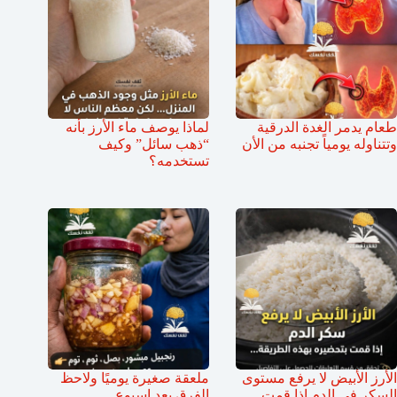
طعام يدمر الغدة الدرقية
لماذا يوصف ماء الأرز بأنه
وتتناوله يومياً تجنبه من الأن
“ذهب سائل” وكيف
تستخدمه؟
الأرز الأبيض لا يرفع مستوى
ملعقة صغيرة يوميًا ولاحظ
السكر في الدم إذا قمت
الفرق بعد اسبوع