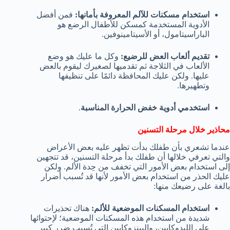
استخدام مسكنات للآلم المعروفة بأمانها:
فمن أفضل
الأدوية المستخدمة كمسكن للأطفال الرضع هو
الباراسيتامول، أو الأسيتامينوفين.
تقديم ألعاب العض للرضيع:
وكل ما عليك هو وضع
الألعاب في الثلاجة ثم تقدميها لصغيرك ليقوم بالعض
عليها. ولكن عليك المحافظة دائمًا على تنظيفها
وتطهيرها.
استخدمي أدوية خفض الحرارة المناسبة
.
محاذير خلال مرحلة التسنين
عندما تشعري بأن طفلك بدأت تظهر عليه بعض الأعراض
والتي تعرفي خلالها أن طفلك بدأ مرحلة التسنين، قد تتجهين
إلى استخدام بعض الأمور التي تخفف من حِدة الألم. ولكن
عليك الحذر من استخدام بعض الأمور لأنها قد تُسبب أضرار
بالغة على رضيعك منها:
استخدام المسكنات الموضعية للألم:
هناك تحذيرات
شديدة من استخدام هذه المسكنات الموضعية؛ لإحتوائها
على الليدوكايين، والبينزوكايين التي تُسبب ضرر كبير