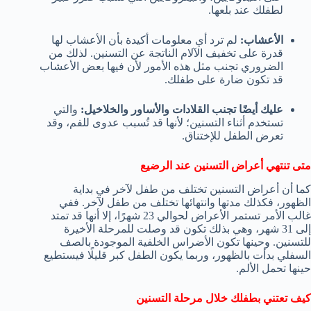
لطفلك عند بلعها.
الأعشاب:
لم ترد أي معلومات أكيدة بأن الأعشاب لها
قدرة على تخفيف الآلام الناتجة عن التسنين. لذلك من
الضروري تجنب مثل هذه الأمور لأن فيها بعض الأعشاب
قد تكون ضارة على طفلك.
عليك أيضًا تجنب القلادات والأساور والخلاخيل:
والتي
تستخدم أثناء التسنين؛ لأنها قد تُسبب عدوى للفم، وقد
تعرض الطفل للإختناق.
متى تنتهي أعراض التسنين عند الرضيع
كما أن أعراض التسنين تختلف من طفل لآخر في بداية
الظهور، فكذلك مدتها وانتهائها تختلف من طفل لآخر. ففي
غالب الأمر تستمر الأعراض لحوالي 23 شهرًا، إلا أنها قد تمتد
إلى 31 شهر، وهي بذلك تكون قد وصلت للمرحلة الأخيرة
للتسنين. وحينها تكون الأضراس الخلفية الموجودة بالصف
السفلي بدأت بالظهور، وربما يكون الطفل كبر قليلًا فيستطيع
حينها تحمل الألم.
كيف تعتني بطفلك خلال مرحلة التسنين