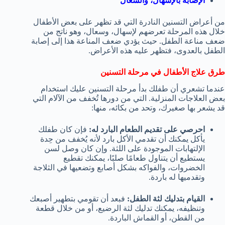
الإصابة بالإسهال، والسعال
من أعراض التسنين النادرة التي قد تظهر على بعض الأطفال
خلال هذه المرحلة تعرضهم لإسهال، وسعال، وهو ناتج من
ضعف مناعة الطفل. حيث يؤدي ضعف المناعة هذا إلى إصابة
الطفل بالعدوى، فتظهر عليه هذه الأعراض.
طرق علاج الأطفال في مرحلة التسنين
عندما تشعري أن طفلك بدأ مرحلة التسنين عليك استخدام
بعض العلاجات المنزلية. التي من دورها تُخفف من الآلام التي
قد يشعر بها صغيرك، وتحد من بكائه، منها:
احرصي على تقديم الطعام البارد له:
فإن كان طفلك
يأكل يمكنك أن تقدمي الأكل بارد لأنه يُخفف من حِدة
الإلتهابات الموجودة على اللثة. وإن كان وصل لسن
يستطيع أن يتناول طعامًا صلبًا، يمكنك تقطيع
الخضروات، والفواكه بشكل أصابع وتضعيها في الثلاجة
وتقدميها له باردة.
القيام بتدليك لثة الطفل:
فبعد أن تقومي بتطهير أصبعك
وتنظيفه، يمكنك تدليك لثة الرضيع، أو من خلال قطعة
من القطن، أو القماش الباردة.