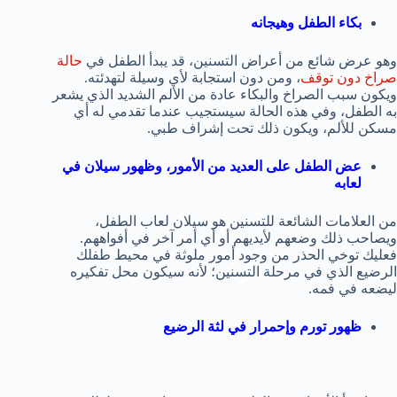
بكاء الطفل وهيجانه
وهو عرض شائع من أعراض التسنين، قد يبدأ الطفل في
حالة
صراخ دون توقف
، ومن دون استجابة لأي وسيلة لتهدئته.
ويكون سبب الصراخ والبكاء عادة من الألم الشديد الذي يشعر
به الطفل، وفي هذه الحالة سيستجيب عندما تقدمي له أي
مسكن للألم، ويكون ذلك تحت إشراف طبي.
عض الطفل على العديد من الأمور، وظهور سيلان في
لعابه
من العلامات الشائعة للتسنين هو سيلان لعاب الطفل،
ويصاحب ذلك وضعهم لأيديهم أو أي أمر آخر في أفواههم.
فعليك توخي الحذر من وجود أمور ملوثة في محيط طفلك
الرضيع الذي في مرحلة التسنين؛ لأنه سيكون محل تفكيره
ليضعه في فمه.
ظهور تورم وإحمرار في لثة الرضيع